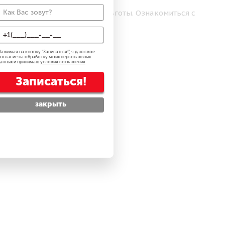
 дополнительные бонусы и льготы. Ознакомиться с
ажимая на кнопку "
Записаться!
", я даю свое
огласие на обработку моих персональных
анных и принимаю
условия соглашения
Записаться!
закрыть