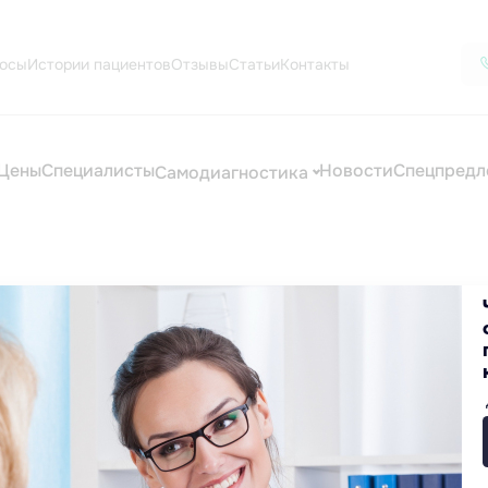
осы
Истории пациентов
Отзывы
Статьи
Контакты
Цены
Специалисты
Новости
Спецпредл
Самодиагностика
и
пациенты!