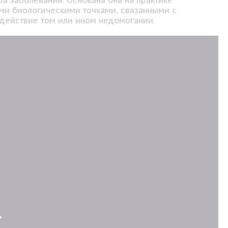
а заболеваний. Основана она на практике
ми биологическими точками, связанными с
здействие том или ином недомогании.