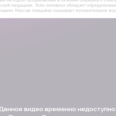
ым методом профилактики и лечения обширного спектр
йской медицине. Тело человека обладает определенны
урными. Массаж пальцами оказывает положительное во