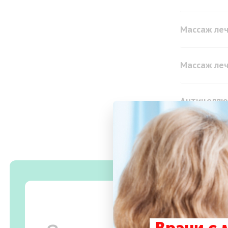
Массаж леч
Массаж леч
Антицеллю