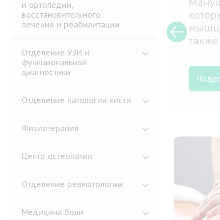
и ортопедии,
восстановительного
Безоп
лечения и реабилитации
симпт
без о
Отделение УЗИ и
функциональной
диагностики
Подр
Отделение патологии кисти
Физиотерапия
Центр остеопатии
Отделение ревматологии
Медицина боли