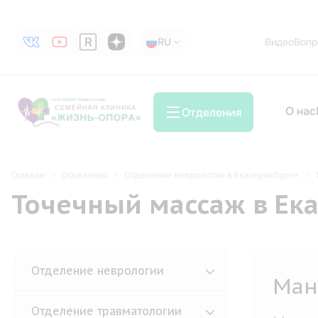
RU
RU
Видео
Вопр
О нас
Отделения
Главная
Отделения
Отделение неврологии в Екатеринбурге
Точечный массаж в Ек
Отделение неврологии
Без
поз
Отделение травматологии