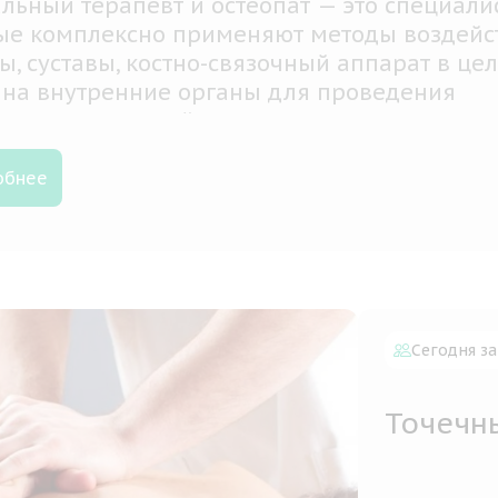
ерационные методы позволяют минимизир
оматику, а иногда и полностью устранить 
перативного вмешательства
обнее
Сегодня за
Точечн