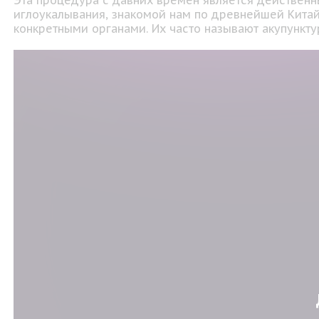
Эта процедура с давних времен является действенн
иглоукалывания, знакомой нам по древнейшей Кита
конкретными органами. Их часто называют акупункт