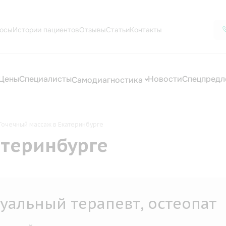
осы
Истории пациентов
Отзывы
Статьи
Контакты
Цены
Специалисты
Новости
Спецпредл
Самодиагностика
Точечный массаж в Екатеринбурге
атеринбурге
операционное лечение
воночника