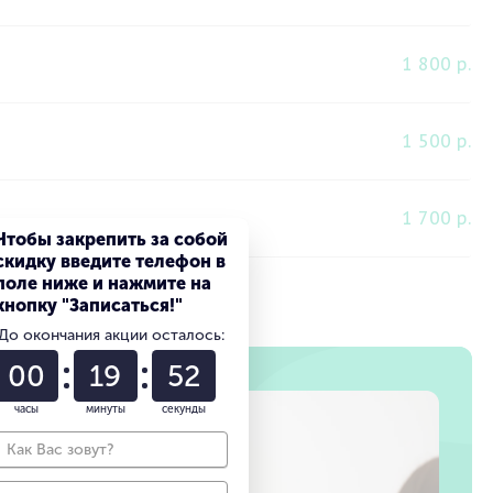
1 800 р.
1 500 р.
1 700 р.
Чтобы закрепить за собой
скидку введите телефон в
поле ниже и нажмите на
кнопку "Записаться!"
До окончания акции осталось:
00
19
39
часы
минуты
секунды