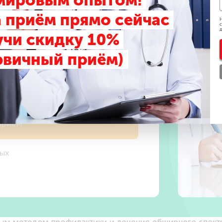
 мировым опытом!
риём
 приём прямо сейчас
Н
с
д
учи скидку 10%
рвичный приём)
 прием
ных