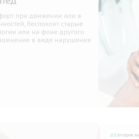
оинвазивное лечение
трактуры Дюпюитрена -
льная апоневротомия
огия является наследственным заболевани
ая характеризуется неправильным положе
ев. Семейная клиника «Опора» в городе
ринбург специализируется на подобных
огиях, а наши опытные врачи проведут по
льтацию и составят план дальнейшего лече
обнее
Сегодня за