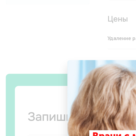
Цены
Удаление р
Запишитесь на п