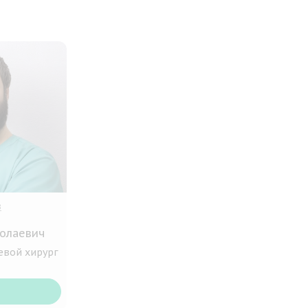
в
олаевич
евой хирург