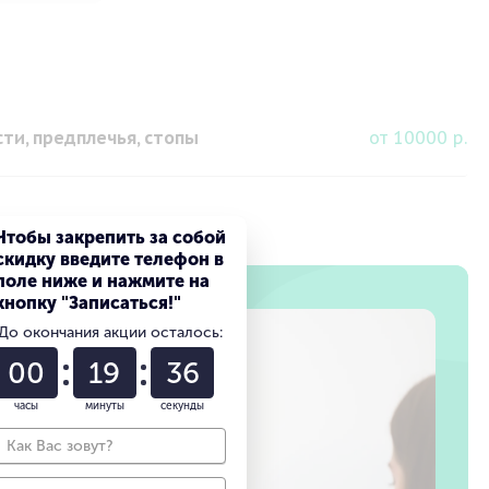
ти, предплечья, стопы
от 10000 р.
Чтобы закрепить за собой
скидку введите телефон в
поле ниже и нажмите на
кнопку "Записаться!"
До окончания акции осталось:
00
19
35
часы
минуты
секунды