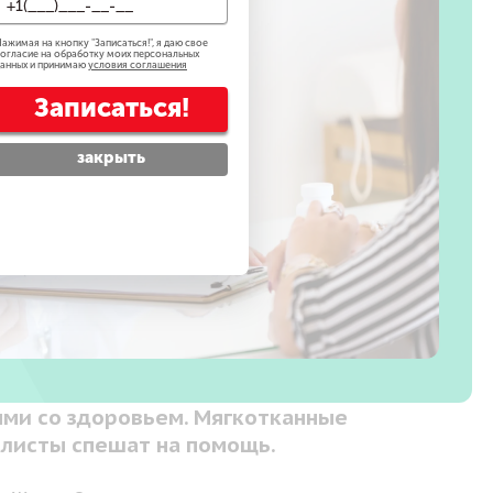
ажимая на кнопку "
Записаться!
", я даю свое
огласие на обработку моих персональных
анных и принимаю
условия соглашения
Записаться!
закрыть
ыми со здоровьем. Мягкотканные
алисты спешат на помощь.