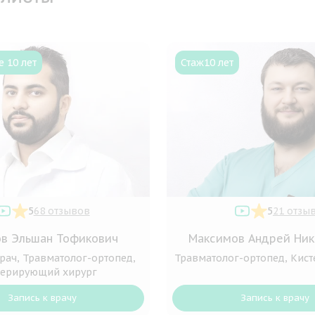
 10 лет
Стаж
10 лет
5
68 отзывов
5
21 отзы
в Эльшан Тофикович
Максимов Андрей Ник
рач, Травматолог-ортопед,
Травматолог-ортопед, Кист
ерирующий хирург
Запись к врачу
Запись к врачу