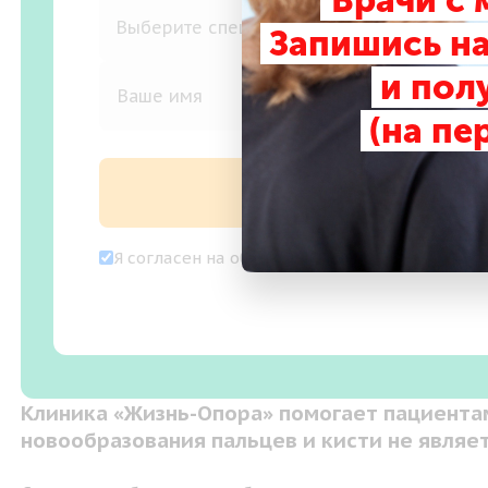
Врачи с
Запишись на
и пол
(на пе
Записаться на
Я согласен на
обработку персональных дан
Клиника «Жизнь-Опора» помогает пациента
новообразования пальцев и кисти не являе