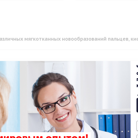
азличных мягкотканных новообразований пальцев, кис
риём