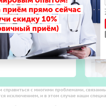
 мировым опытом!
 приём прямо сейчас
Н
с
д
учи скидку 10%
рвичный приём)
 прием
ных
м справиться с многими проблемами, связанн
тся исключением, и в этом случае наши специ