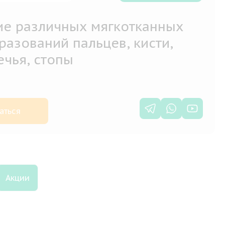
ие различных мягкотканных
азований пальцев, кисти,
ечья, стопы
аться
Акции