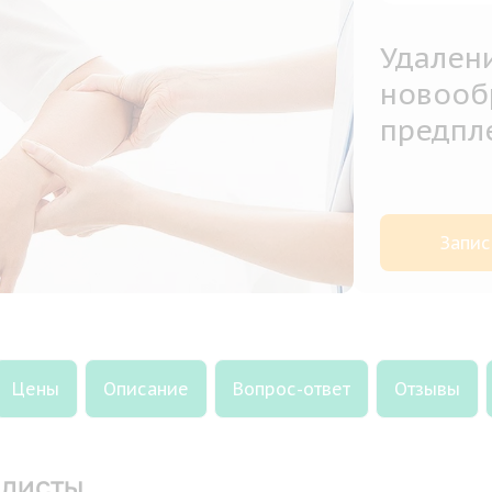
Удален
новообр
предпл
Запис
Цены
Описание
Вопрос-ответ
Отзывы
листы