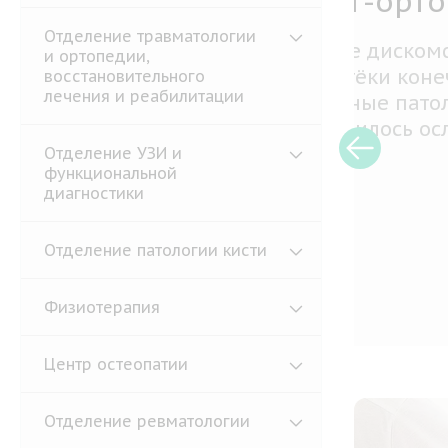
Мал
кон
Отделение травматологии
и ортопедии,
иго
восстановительного
лечения и реабилитации
Патол
Отделение УЗИ и
котор
функциональной
пальц
диагностики
Екате
патол
Отделение патологии кисти
консу
Подр
Физиотерапия
Центр остеопатии
Отделение ревматологии