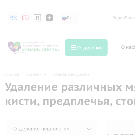
RU
RU
Видео
Вопр
О нас
Отделения
Главная
Отделения
Наши преимущества
Удаление различных м
кисти, предплечья, ст
Отделение неврологии