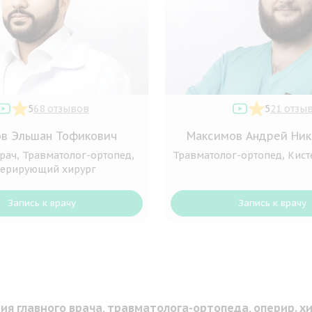
5
68 отзывов
5
21 отзы
в Эльшан Тофикович
Максимов Андрей Ник
рач, Травматолог-ортопед,
Травматолог-ортопед, Кист
ерирующий хирург
Запись к врачу
Запись к врачу
ия главного врача, травматолога-ортопеда, оперир. хи