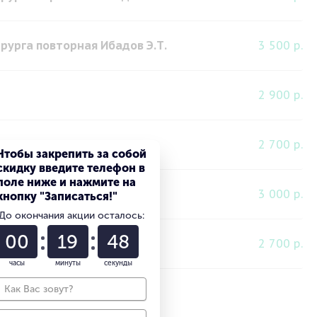
рурга повторная Ибадов Э.Т.
3 500 р.
2 900 р.
2 700 р.
Чтобы закрепить за собой
скидку введите телефон в
поле ниже и нажмите на
3 000 р.
кнопку "Записаться!"
До окончания акции осталось:
00
19
47
2 700 р.
часы
минуты
секунды