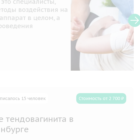
сты,
твия на
ом, а
писалось 15 человек
Стоимость от 2 700 ₽
е тендовагинита в
инбурге