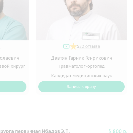
в
5
22 отзыва
олаевич
Давтян Гарник Генрикович
евой хирург
Травматолог-ортопед
Кандидат медицинских наук
Запись к врачу
рурга первичная Ибадов Э.Т.
3 800 р.