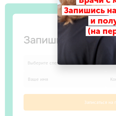
Врачи с
Запишись на
и пол
(на пе
Запишитесь на п
Записаться на