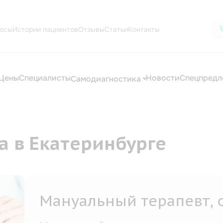
осы
Истории пациентов
Отзывы
Статьи
Контакты
Цены
Специалисты
Новости
Спецпредл
Самодиагностика
а в Екатеринбурге
уальный терапевт, остеопат