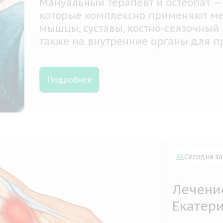
льный терапевт и остеопат — это специали
ые комплексно применяют методы воздейс
, суставы, костно-связочный аппарат в цел
 на внутренние органы для проведения
остики и дальнейшего лечения
обнее
Сегодня за
Лечени
Екатер