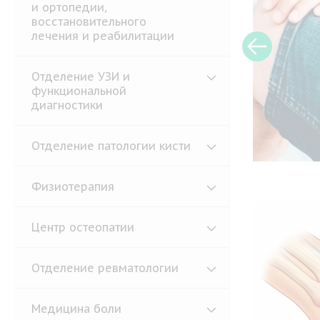
Мануа
и ортопедии,
котор
восстановительного
лечения и реабилитации
мышцы
также
диагн
Отделение УЗИ и
функциональной
диагностики
Подр
Отделение патологии кисти
Физиотерапия
Центр остеопатии
Отделение ревматологии
Медицина боли