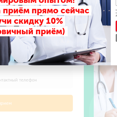
 мировым опытом!
 приём прямо сейчас
Н
с
д
учи скидку 10%
рвичный приём)
риём
 прием