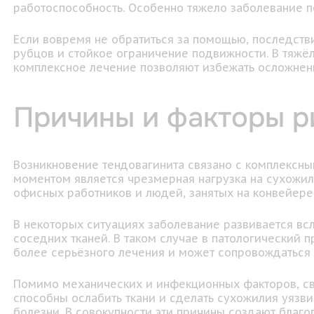
работоспособность. Особенно тяжело заболевание 
Если вовремя не обратиться за помощью, последств
рубцов и стойкое ограничение подвижности. В тяжё
комплексное лечение позволяют избежать осложнени
Причины и факторы р
Возникновение тендовагинита связано с комплекс
моментом является чрезмерная нагрузка на сухожил
офисных работников и людей, занятых на конвейере
В некоторых ситуациях заболевание развивается вс
соседних тканей. В таком случае в патологический 
более серьёзного лечения и может сопровождатьс
Помимо механических и инфекционных факторов, сво
способны ослабить ткани и сделать сухожилия уязв
болезни. В совокупности эти причины создают благ