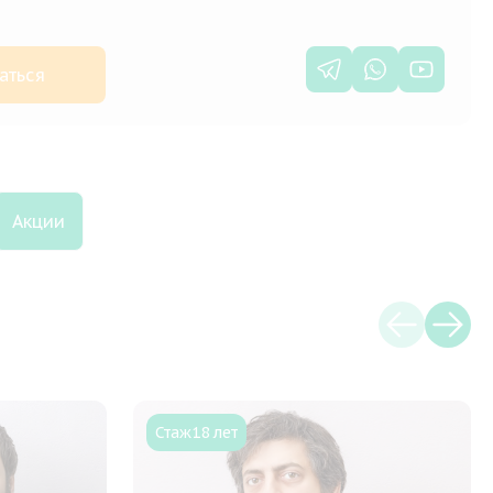
аться
Акции
Стаж
18 лет