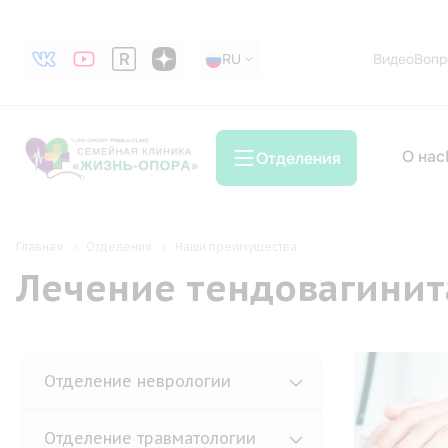
RU
RU
Видео
Вопр
О нас
Отделения
Главная
Отделения
Наши преимущества
Лечение тендовагинит
Отделение неврологии
Ман
Отделение травматологии