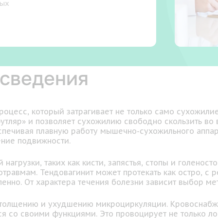
ных
 сведения
оцесс, который затрагивает не только само сухожилие
футляр» и позволяет сухожилию свободно скользить во
печивая плавную работу мышечно-сухожильного аппара
ение подвижности.
агрузки, таких как кисти, запястья, стопы и голеност
равмам. Тендовагинит может протекать как остро, с 
енно. От характера течения болезни зависит выбор ме
утолщению и ухудшению микроциркуляции. Кровоснабж
я со своими функциями. Это провоцирует не только ло