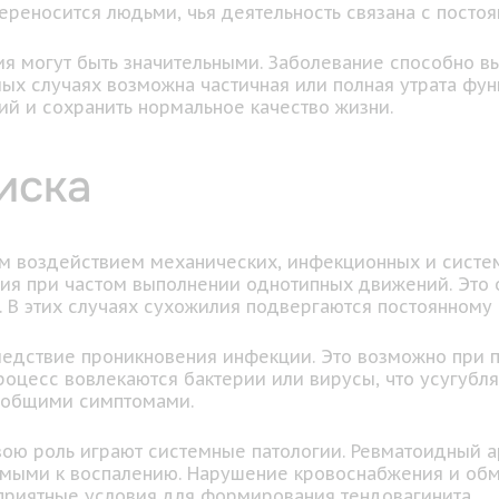
переносится людьми, чья деятельность связана с пос
ия могут быть значительными. Заболевание способно в
лых случаях возможна частичная или полная утрата фун
й и сохранить нормальное качество жизни.
иска
ным воздействием механических, инфекционных и сис
ия при частом выполнении однотипных движений. Это 
. В этих случаях сухожилия подвергаются постоянном
ледствие проникновения инфекции. Это возможно при п
процесс вовлекаются бактерии или вирусы, что усугуб
я общими симптомами.
ю роль играют системные патологии. Ревматоидный ар
имыми к воспалению. Нарушение кровоснабжения и обм
оприятные условия для формирования тендовагинита.