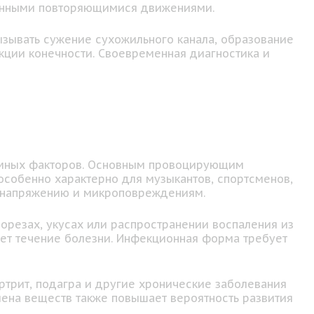
тоянными повторяющимися движениями.
ызывать сужение сухожильного канала, образование
кции конечности. Своевременная диагностика и
темных факторов. Основным провоцирующим
особенно характерно для музыкантов, спортсменов,
у напряжению и микроповреждениям.
орезах, укусах или распространении воспаления из
ляет течение болезни. Инфекционная форма требует
трит, подагра и другие хронические заболевания
ена веществ также повышает вероятность развития