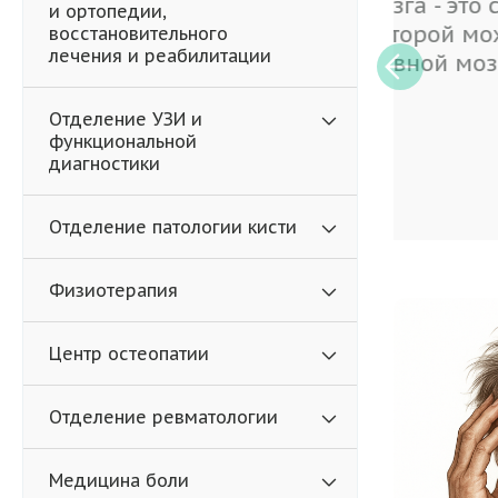
В наш
и ортопедии,
запис
восстановительного
лечения и реабилитации
врачу
услов
пацие
Отделение УЗИ и
функциональной
диагностики
Подр
Отделение патологии кисти
Физиотерапия
Центр остеопатии
Отделение ревматологии
Медицина боли