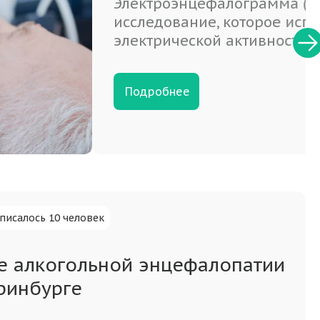
ожете
ому
ные
тв у
писалось 10 человек
е алкогольной энцефалопатии
ринбурге