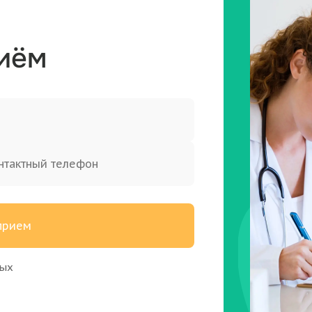
риём
 прием
ных