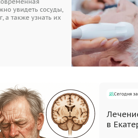
ей семейной клинике “Жизнь-Опора” вы м
аться на прием к высококвалифицированн
 неврологу. У нас созданы самые комфорт
ия для лечения неврологических расстройс
нтов любого пола и возраста
обнее
Сегодня за
Лечени
в Екате