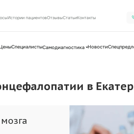
осы
Истории пациентов
Отзывы
Статьи
Контакты
Цены
Специалисты
Новости
Спецпредл
Самодиагностика
энцефалопатии в Екате
ролог