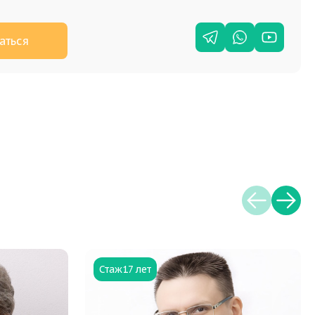
аться
Стаж
17 лет