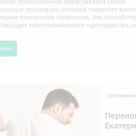
льный терапевт и остеопат — это специали
ые комплексно применяют методы воздейс
, суставы, костно-связочный аппарат в цел
 на внутренние органы для проведения
остики и дальнейшего лечения
обнее
Сегодня за
Перело
Екатер