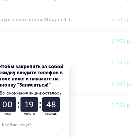
рурга повторная Ибадов Э.Т.
3 500 р.
2 900 р.
2 700 р.
Чтобы закрепить за собой
скидку введите телефон в
поле ниже и нажмите на
3 000 р.
кнопку "Записаться!"
До окончания акции осталось:
00
19
47
2 700 р.
часы
минуты
секунды