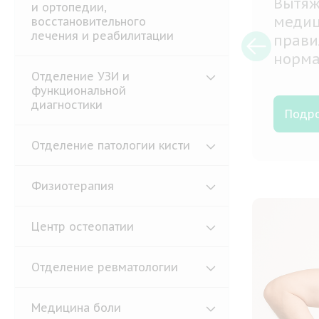
Мануа
и ортопедии,
ь
котор
восстановительного
лечения и реабилитации
мышцы
также
диагн
Отделение УЗИ и
функциональной
диагностики
Подр
Отделение патологии кисти
Физиотерапия
Центр остеопатии
Отделение ревматологии
Медицина боли