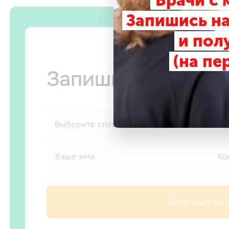
Врачи с
Запишись на
и пол
(на пе
Запишитесь на п
Записаться на