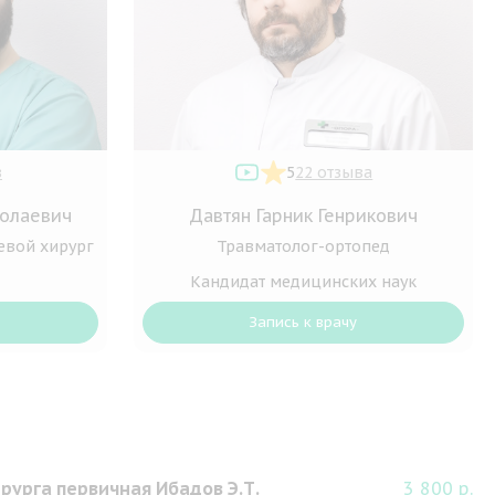
в
5
22 отзыва
олаевич
Давтян Гарник Генрикович
евой хирург
Травматолог-ортопед
Кандидат медицинских наук
Запись к врачу
рурга первичная Ибадов Э.Т.
3 800 р.