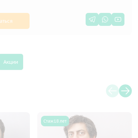
аться
Акции
Стаж
18 лет