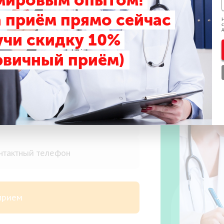
 мировым опытом!
 приём прямо сейчас
Н
с
д
учи скидку 10%
рвичный приём)
риём
 прием