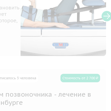
сты,
твия на
ом, а
писалось 3 человека
Стоимость от 2 700 ₽
м позвоночника - лечение в
инбурге