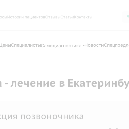
осы
Истории пациентов
Отзывы
Статьи
Контакты
Цены
Специалисты
Новости
Спецпредл
Самодиагностика
- лечение в Екатеринб
уальный терапевт, остеопат