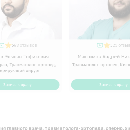
5
68 отзывов
5
21 отзы
в Эльшан Тофикович
Максимов Андрей Ник
рач, Травматолог-ортопед,
Травматолог-ортопед, Кист
ерирующий хирург
Запись к врачу
Запись к врачу
ия главного врача, травматолога-ортопеда, оперир. хи