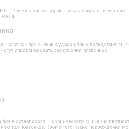
МРТ. Эти методы позволяют визуализировать не только 
ечения.
ника
икают как при сильных ударах, так и вследствие сниж
 могут спровоцировать разрушение позвонков.
ей
 фоне остеопороза — хронического снижения плотност
лению тел позвонков. Кроме того, такие повреждения 