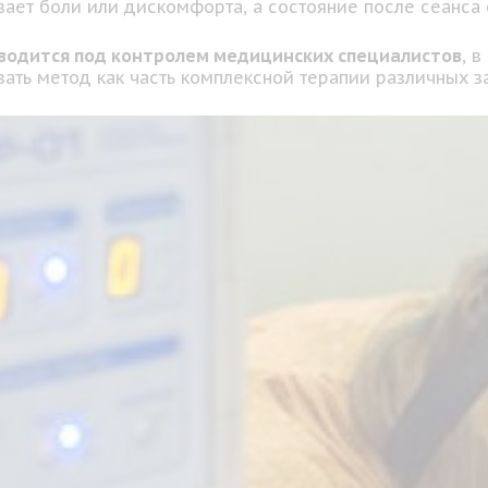
вает боли или дискомфорта, а состояние после сеанса
водится под контролем медицинских специалистов
, 
вать метод как часть комплексной терапии различных з