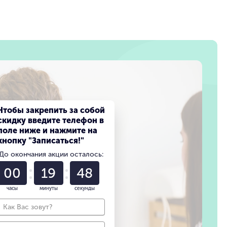
Чтобы закрепить за собой
скидку введите телефон в
поле ниже и нажмите на
кнопку "Записаться!"
До окончания акции осталось:
00
19
46
часы
минуты
секунды