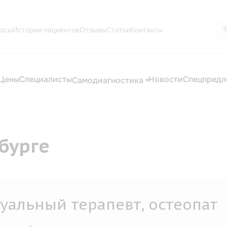
осы
Истории пациентов
Отзывы
Статьи
Контакты
Цены
Специалисты
Новости
Спецпредл
Самодиагностика
бурге
уальный терапевт, остеопат