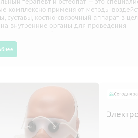
льный терапевт и остеопат — это специали
ые комплексно применяют методы воздейс
, суставы, костно-связочный аппарат в цел
 на внутренние органы для проведения
остики и дальнейшего лечения
обнее
Сегодня за
Электро