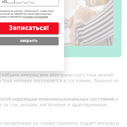
ажимая на кнопку "
Записаться!
", я даю свое
огласие на обработку моих персональных
анных и принимаю
условия соглашения
Записаться!
закрыть
слабыми импульсами электрического тока низкой
тока человек погружается в состояние, близкое ко
особ коррекции психоэмоциональных состояний
и
 за сон, эмоции, настроение и адаптационные
становленные на голове пациента, подаёт импульсы