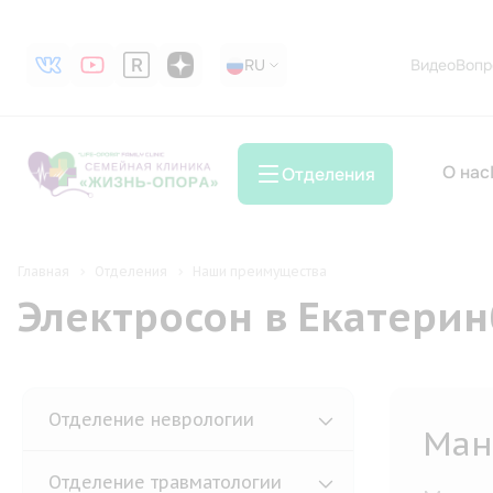
RU
RU
Видео
Вопр
О нас
Отделения
Главная
Отделения
Наши преимущества
Электросон в Екатерин
Отделение неврологии
Ман
Отделение травматологии