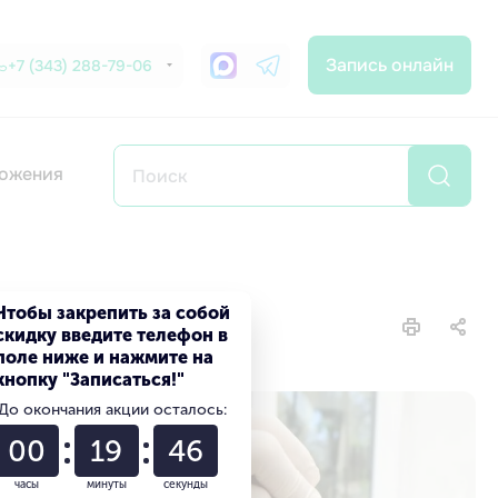
Запись онлайн
+7 (343) 288-79-06
ожения
Чтобы закрепить за собой
скидку введите телефон в
поле ниже и нажмите на
кнопку "Записаться!"
До окончания акции осталось:
00
19
45
часы
минуты
секунды