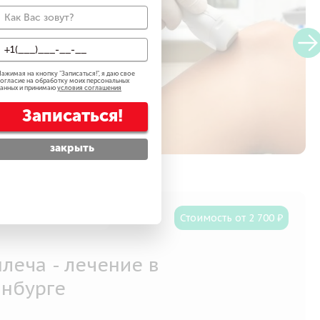
ценить
го,
ного и
ажимая на кнопку "
Записаться!
", я даю свое
огласие на обработку моих персональных
анных и принимаю
условия соглашения
Записаться!
закрыть
писалось 12 человек
Стоимость от 2 700 ₽
леча - лечение в
инбурге