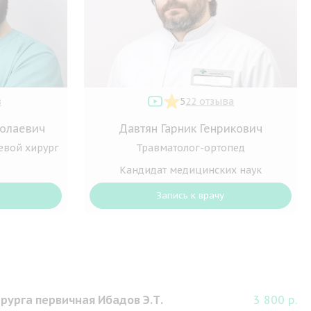
в
5
22 отзыва
олаевич
Давтян Гарник Генрикович
евой хирург
Травматолог-ортопед
Кандидат медицинских наук
Запись к врачу
рурга первичная Ибадов Э.Т.
3 800 р.