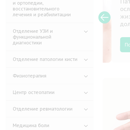
Патол
и ортопедии,
ослож
восстановительного
лечения и реабилитации
жизни
долго
Отделение УЗИ и
функциональной
диагностики
Подр
Отделение патологии кисти
Физиотерапия
Центр остеопатии
Отделение ревматологии
Медицина боли