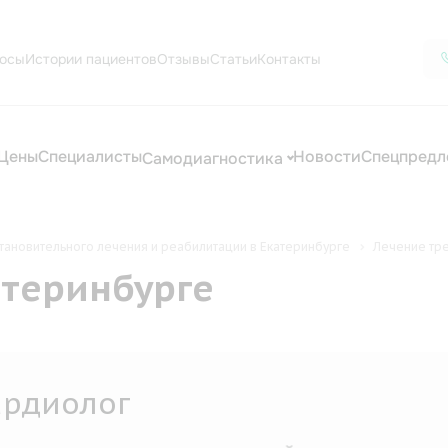
осы
Истории пациентов
Отзывы
Статьи
Контакты
Цены
Специалисты
Новости
Спецпредл
Самодиагностика
тановительного лечения и реабилитации в Екатеринбурге
Лечение тр
атеринбурге
диолог