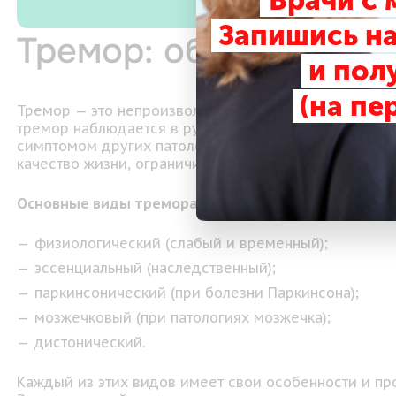
Врачи с
Запишись на
Тремор: общая инфо
и пол
(на пе
Тремор — это непроизвольное, ритмичное дрожание 
тремор наблюдается в руках, но может затрагивать г
симптомом других патологий. Тремор проявляется у
качество жизни, ограничивая возможности выполнен
Основные виды тремора включают:
физиологический (слабый и временный);
эссенциальный (наследственный);
паркинсонический (при болезни Паркинсона);
мозжечковый (при патологиях мозжечка);
дистонический.
Каждый из этих видов имеет свои особенности и пр