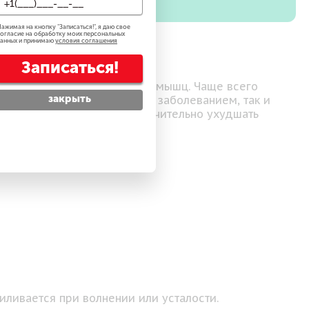
ажимая на кнопку "
Записаться!
", я даю свое
огласие на обработку моих персональных
анных и принимаю
условия соглашения
Записаться!
й работы нервной системы и мышц. Чаще всего
закрыть
т быть как самостоятельным заболеванием, так и
ых пациентов. Он может значительно ухудшать
иливается при волнении или усталости.