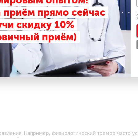
 мировым опытом!
 приём прямо сейчас
рмация
Н
с
д
учи скидку 10%
рвичный приём)
частей тела, которое возникает из-за несогласованно
олову, голосовые связки или ноги. Это состояние може
 людей разного возраста, но чаще встречается у пожил
ия повседневных действий.
оявления. Например, физиологический тремор часто ус