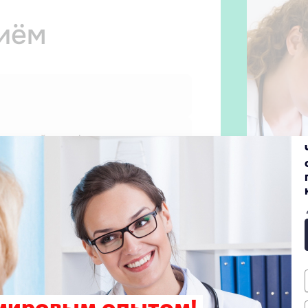
риём
 прием
ных