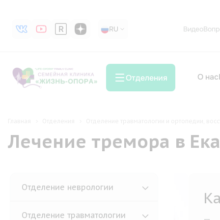
RU
RU
Видео
Вопр
О нас
Отделения
Главная
Отделения
Отделение травматологии и ортопедии, восс
Лечение тремора в Ек
Отделение неврологии
Кар
Отделение травматологии