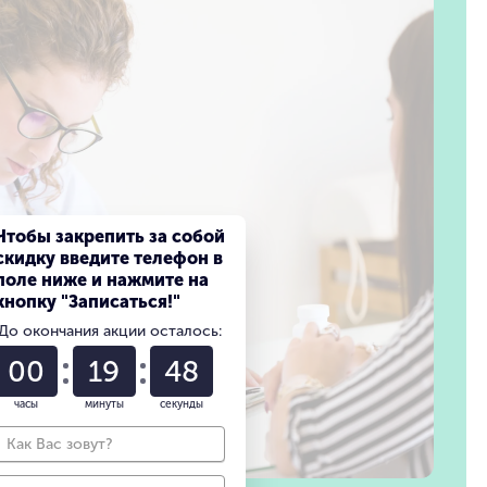
Чтобы закрепить за собой
скидку введите телефон в
поле ниже и нажмите на
кнопку "Записаться!"
До окончания акции осталось:
00
19
46
часы
минуты
секунды