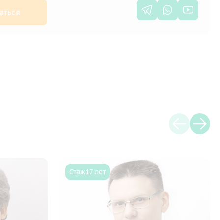
аться
Стаж
17 лет