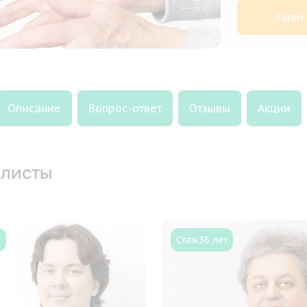
Запис
Описание
Вопрос-ответ
Отзывы
Акции
листы
т
Стаж
36 лет