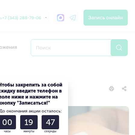
Запись онлайн
+7 (343) 288-79-06
ожения
рге
Чтобы закрепить за собой
скидку введите телефон в
поле ниже и нажмите на
кнопку "Записаться!"
До окончания акции осталось:
00
19
45
часы
минуты
секунды