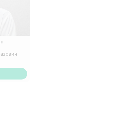
ов
вазович