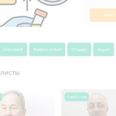
Запис
Описание
Вопрос-ответ
Отзывы
Акции
листы
т
Стаж
31 год