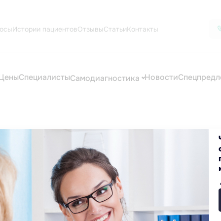
осы
Истории пациентов
Отзывы
Статьи
Контакты
Цены
Специалисты
Новости
Спецпредл
Самодиагностика
осев мочи в Екатеринбу
ктрофорез