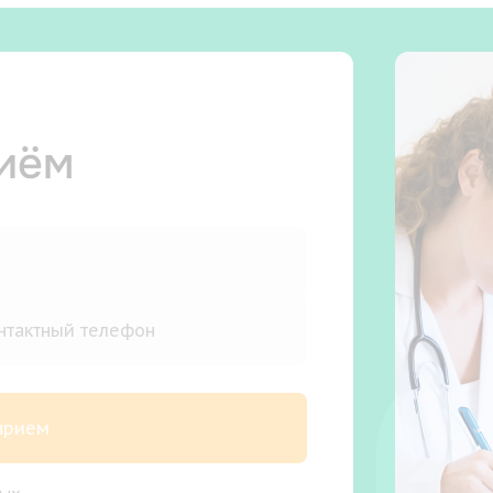
риём
 прием