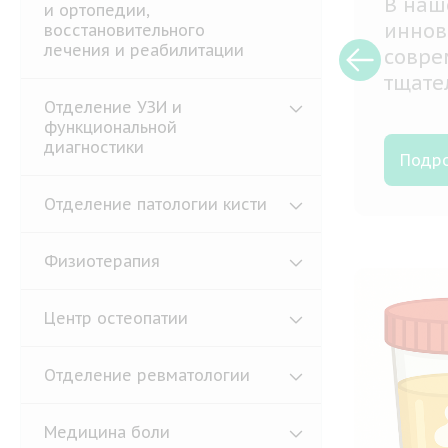
В наш
и ортопедии,
иннов
восстановительного
лечения и реабилитации
совре
ю
тщате
и
медик
Отделение УЗИ и
функциональной
профи
диагностики
Подр
Отделение патологии кисти
Физиотерапия
Центр остеопатии
Отделение ревматологии
Медицина боли