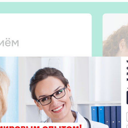
риём
 прием