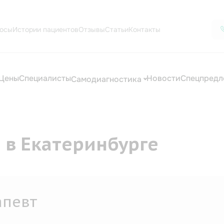
осы
Истории пациентов
Отзывы
Статьи
Контакты
Цены
Специалисты
Новости
Спецпредл
Самодиагностика
е в Екатеринбурге
апевт