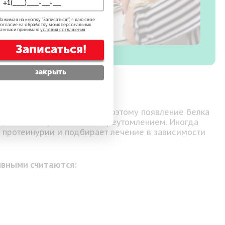
ажимая на кнопку "
Записаться!
", я даю свое
огласие на обработку моих персональных
анных и принимаю
условия соглашения
Записаться!
закрыть
орме его быть не должно, поэтому появление белка
екциями или физическим переутомлением. Иногда
п протеинурии и подбирает лечение в зависимости
вными считаются: