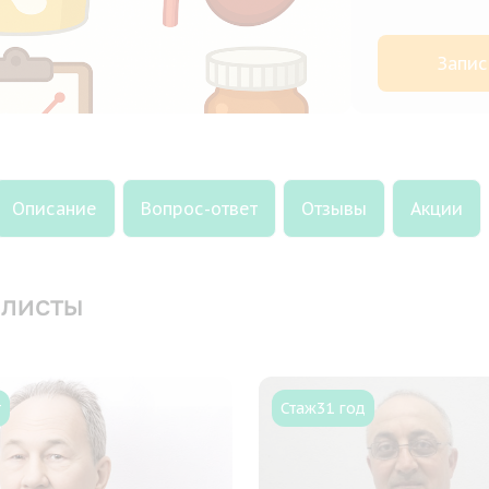
Запис
Описание
Вопрос-ответ
Отзывы
Акции
листы
т
Стаж
31 год