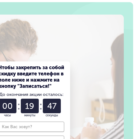
Чтобы закрепить за собой
скидку введите телефон в
поле ниже и нажмите на
кнопку "Записаться!"
До окончания акции осталось:
00
19
45
часы
минуты
секунды