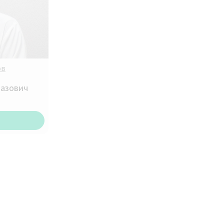
ов
вазович