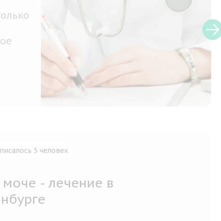
только
ное
писалось 5 человек
 моче - лечение в
инбурге