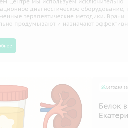
ем центре мы используем исключительно
ационное диагностическое оборудование, 
менные терапевтические методики. Врачи
льно продумывают и назначают эффектив
аментозное лечение и дальнейшие
лактические меры
обнее
Сегодня за
Белок в
Екатер