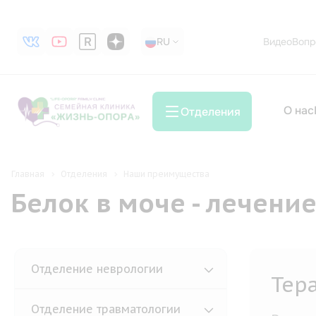
RU
RU
Видео
Вопр
О нас
Отделения
Главная
Отделения
Наши преимущества
Белок в моче - лечени
Отделение неврологии
Тер
Отделение травматологии