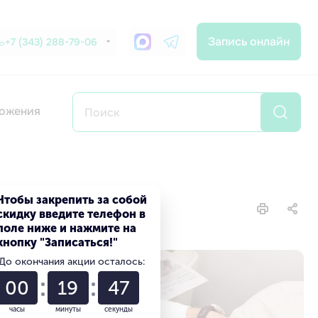
Запись онлайн
+7 (343) 288-79-06
ожения
е
Чтобы закрепить за собой
скидку введите телефон в
поле ниже и нажмите на
кнопку "Записаться!"
До окончания акции осталось:
00
19
45
часы
минуты
секунды