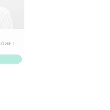
ов
вазович