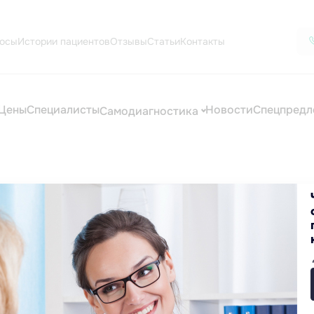
осы
Истории пациентов
Отзывы
Статьи
Контакты
Цены
Специалисты
Новости
Спецпредл
Самодиагностика
 лечение в Екатеринбург
 почек и мочевого пузыря