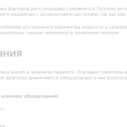
ных факторов риск рецидива сохраняется. Поэтому рег
ся пациентам с хроническими циститами, так как они 
отреблении достаточного количества жидкости и своев
ачительно снижает вероятность появления опухоли.
ания
ализа жалоб и анамнеза пациента. Основные симптомы 
ия диагноза применяются лабораторные и инструмента
т комплекс обследований:
е;
ия.