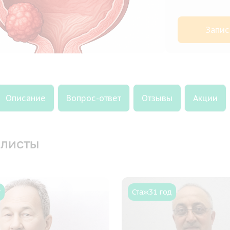
Запис
Описание
Вопрос-ответ
Отзывы
Акции
листы
т
Стаж
31 год