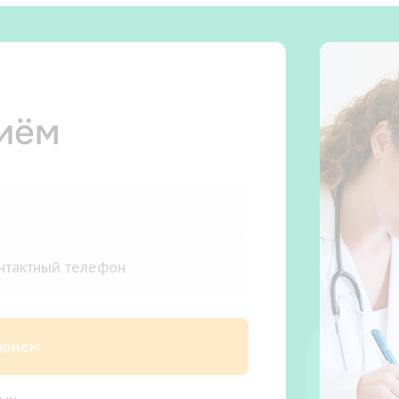
риём
 прием