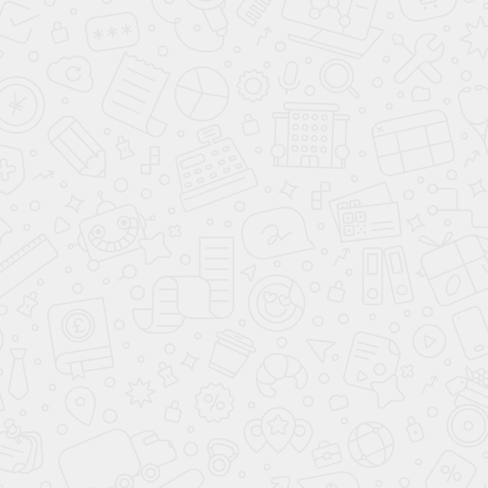
Массаж лечебный, точечно-
сегментарный 60 мин.
2 500 р.
Массаж лечебный, точечно-
сегментарный 40 мин.
1 800 р.
Массаж лечебный, точечно-
сегментарный 30 мин.
1 500 р.
Массаж шейно-воротниковой зоны
(20 мин)