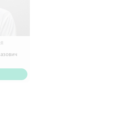
ов
вазович