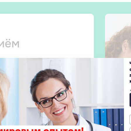
риём
 прием