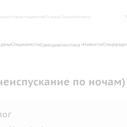
осы
Истории пациентов
Отзывы
Статьи
Контакты
Цены
Специалисты
Новости
Спецпредл
Самодиагностика
еиспускание по ночам)
ктронейромиография