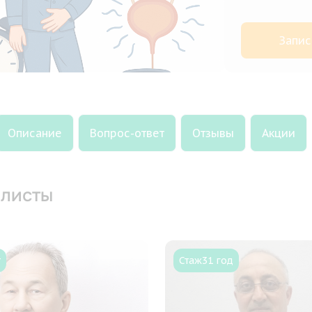
Запис
Описание
Вопрос-ответ
Отзывы
Акции
листы
т
Стаж
31 год