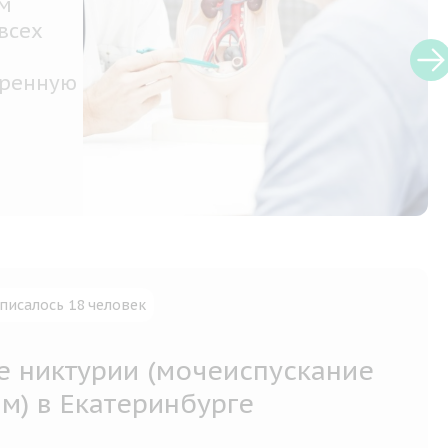
бой
рвной
писалось 18 человек
е никтурии (мочеиспускание
м) в Екатеринбурге