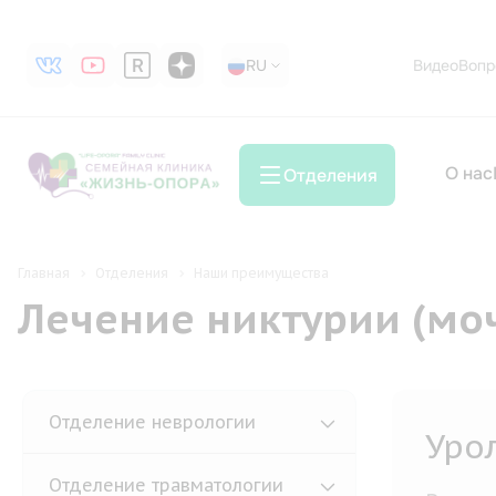
RU
RU
Видео
Вопр
О нас
Отделения
Главная
Отделения
Наши преимущества
Лечение никтурии (моч
Отделение неврологии
Эле
Отделение травматологии