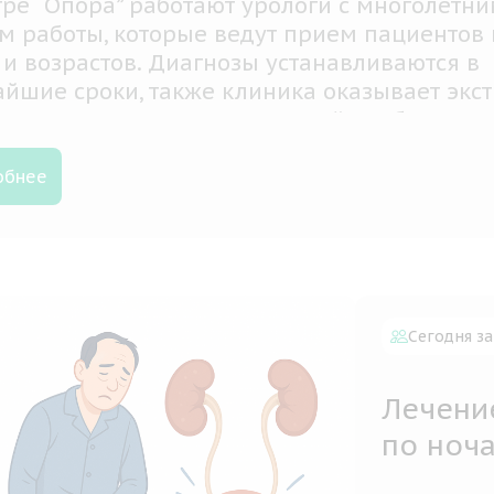
ронейромиография (ЭНМГ) представляет со
менный комплекс методов диагностики, с
ью которого определяется сократительная
ия мышц и состояние периферической не
мы
обнее
Сегодня за
Лечени
по ноча