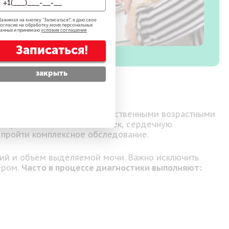
ажимая на кнопку "
Записаться!
", я даю свое
огласие на обработку моих персональных
анных и принимаю
условия соглашения
Записаться!
закрыть
 может быть вызвано как естественными возрастными
т хронические болезни почек, сердечную
 пройти комплексное обследование.
ений и объём выделяемой мочи. Важно исключить
ером.
Часто в процессе диагностики выполняют: