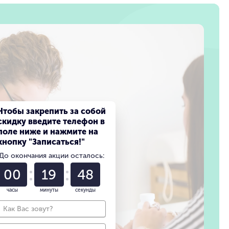
Чтобы закрепить за собой
скидку введите телефон в
поле ниже и нажмите на
кнопку "Записаться!"
До окончания акции осталось:
00
19
46
часы
минуты
секунды