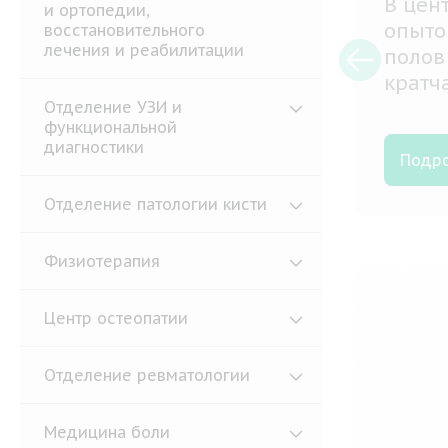
Элект
и ортопедии,
совре
восстановительного
лечения и реабилитации
помощ
ю
функц
и
систе
Отделение УЗИ и
функциональной
диагностики
Подр
Отделение патологии кисти
Физиотерапия
Центр остеопатии
Отделение ревматологии
Медицина боли