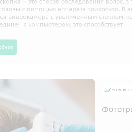
скопия – это способ обследования волос, а 
головы с помощью аппарата трихоскоп. В а
ся видеокамера с увеличенным стеклом, к
единен с компьютером, это способствует
твенному осмотру пораженных мест кожи г
, а также дать достоверное заключение
алиста.
обнее
Сегодня за
Фототр