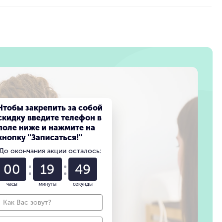
Чтобы закрепить за собой
скидку введите телефон в
поле ниже и нажмите на
кнопку "Записаться!"
До окончания акции осталось:
00
19
47
часы
минуты
секунды