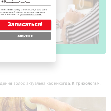
ажимая на кнопку "
Записаться!
", я даю свое
огласие на обработку моих персональных
анных и принимаю
условия соглашения
Записаться!
закрыть
ения волос актуальна как никогда.
К трихологам
,