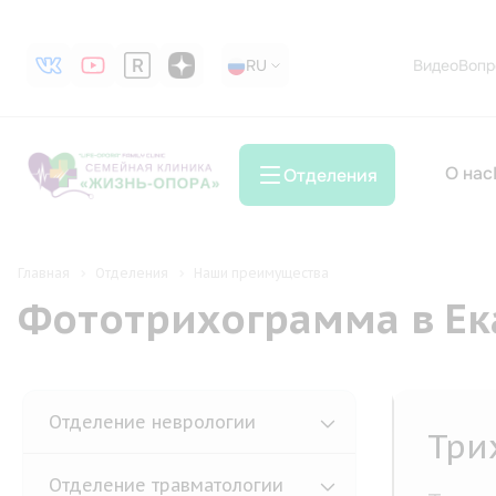
RU
RU
Видео
Вопр
О нас
Отделения
Главная
Отделения
Наши преимущества
Фототрихограмма в Ек
Отделение неврологии
Три
Отделение травматологии