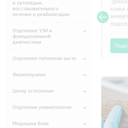
Трихо
и ортопедии,
кожи 
восстановительного
лечения и реабилитации
имеет
подсо
качес
Отделение УЗИ и
функциональной
волос
диагностики
специ
Подр
Отделение патологии кисти
Физиотерапия
Центр остеопатии
Отделение ревматологии
Медицина боли