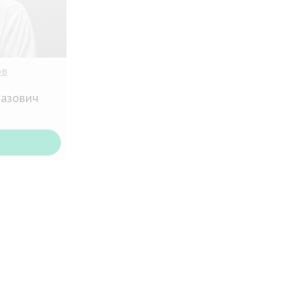
ов
вазович