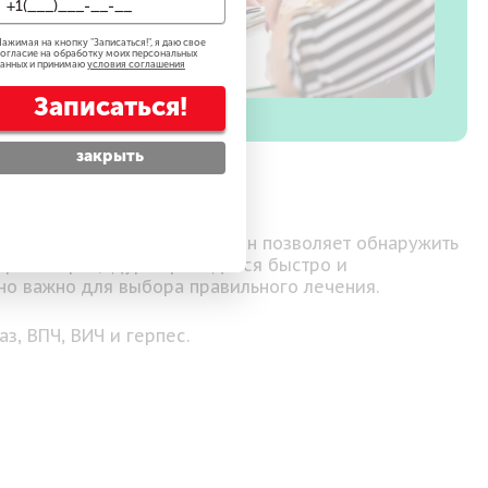
ажимая на кнопку "
Записаться!
", я даю свое
огласие на обработку моих персональных
анных и принимаю
условия соглашения
Записаться!
закрыть
дающихся половым путём. Он позволяет обнаружить
ерной. Процедура проводится быстро и
нно важно для выбора правильного лечения.
, ВПЧ, ВИЧ и герпес.