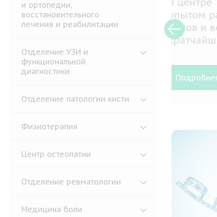
В наш
и ортопедии,
иннов
восстановительного
лечения и реабилитации
совре
ю
тщате
и
медик
Отделение УЗИ и
функциональной
профи
диагностики
Подр
Отделение патологии кисти
Физиотерапия
Центр остеопатии
Отделение ревматологии
Медицина боли