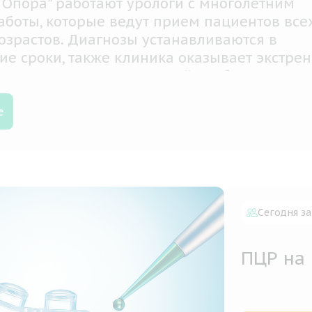
ем центре мы используем исключительно
ационное диагностическое оборудование, 
менные терапевтические методики. Врачи
льно продумывают и назначают эффектив
аментозное лечение и дальнейшие
лактические меры
обнее
Сегодня за
ПЦР на