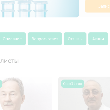
Запис
Описание
Вопрос-ответ
Отзывы
Акции
листы
т
Стаж
31 год