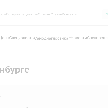
осы
Истории пациентов
Отзывы
Статьи
Контакты
Цены
Специалисты
Новости
Спецпредл
Самодиагностика
нбурге
апевт