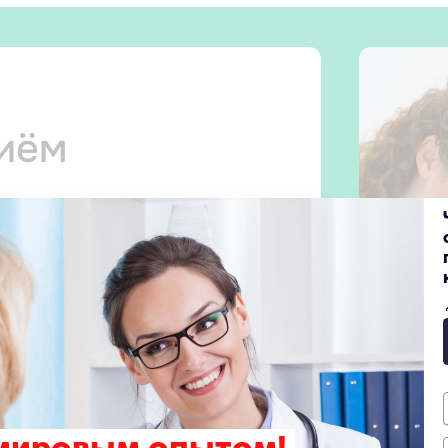
риём
 прием