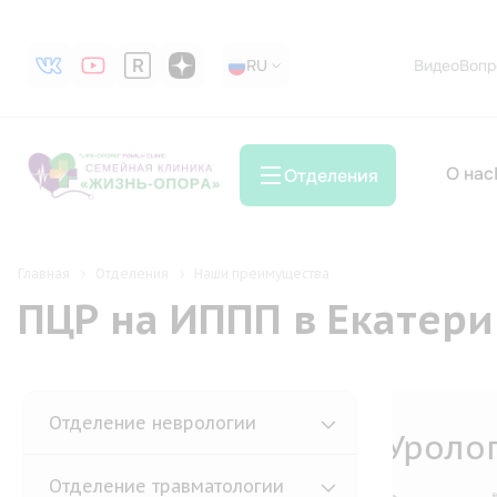
RU
RU
Видео
Вопр
О нас
Отделения
Главная
Отделения
Наши преимущества
ПЦР на ИППП в Екатери
Отделение неврологии
Тер
Отделение травматологии