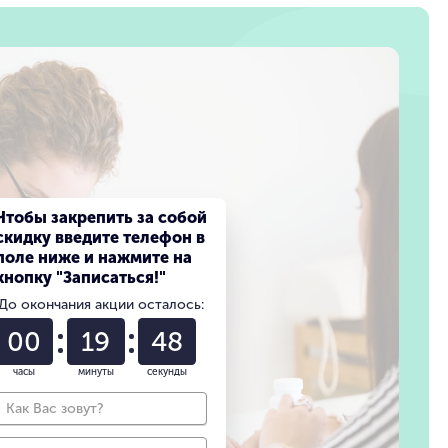
Чтобы закрепить за собой
скидку введите телефон в
поле ниже и нажмите на
кнопку "Записаться!"
До окончания акции осталось:
00
19
47
часы
минуты
секунды