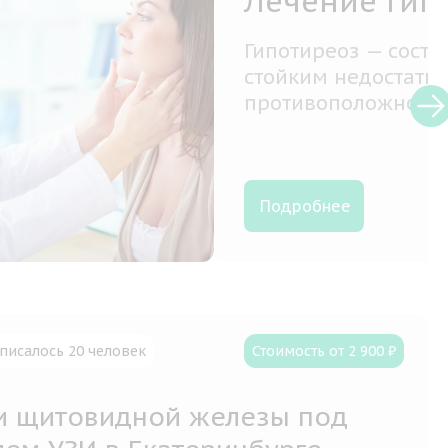
ным,
зы,
писалось 20 человек
Стоимость от 2 900 ₽
и щитовидной железы под