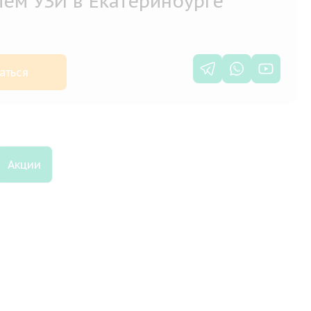
лем УЗИ в Екатеринбурге
аться
Акции