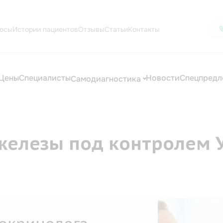
осы
Истории пациентов
Отзывы
Статьи
Контакты
Цены
Специалисты
Новости
Спецпредл
Самодиагностика
елезы под контролем У