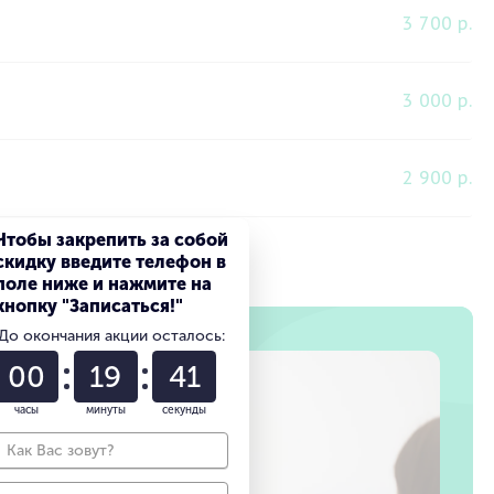
3 700 р.
3 000 р.
2 900 р.
Чтобы закрепить за собой
скидку введите телефон в
поле ниже и нажмите на
кнопку "Записаться!"
До окончания акции осталось:
00
19
40
часы
минуты
секунды