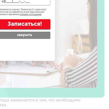
ажимая на кнопку "
Записаться!
", я даю свое
огласие на обработку моих персональных
анных и принимаю
условия соглашения
Записаться!
закрыть
ода заключается в том, что необходимо
ека.