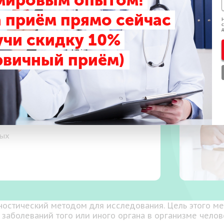
 мировым опытом!
 приём прямо сейчас
Н
с
д
учи скидку 10%
рвичный приём)
 прием
ных
остический методом для исследования. Цель этого мет
заболеваний того или иного органа в организме челов