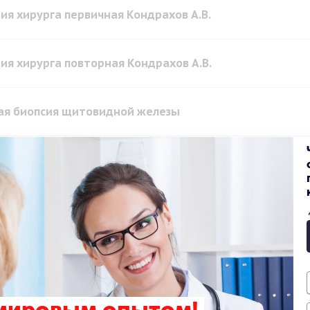
ия хирурга первичная Кондрахов А.В.
ия хирурга повторная Кондрахов А.В.
ая биопсия щитовидной железы
риём