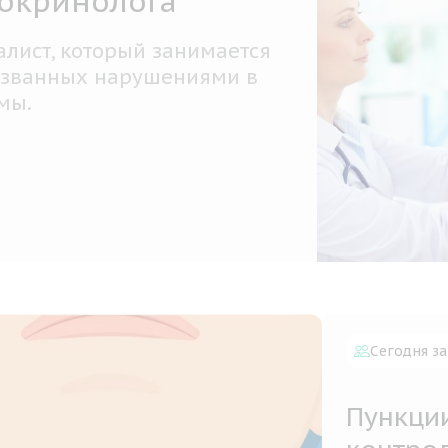
ение гипотиреоза
иреоз — состояние, обусловленное длитель
им недостатком гормонов щитовидной желе
воположное тиреотоксикозу.
обнее
Сегодня за
Пункци