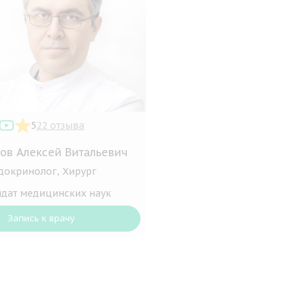
5
22 отзыва
ов Алексей Витальевич
докринолог, Хирург
дат медицинских наук
Запись к врачу