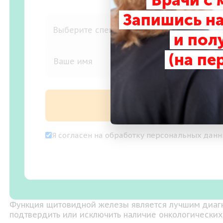
Врачи с
Запишись на
и пол
(на пе
Записаться на
Я согласен на
обработку персональных дан
Функция щитовидной железы является лучшим диагн
подтвердить или исключить наличие онкологических 