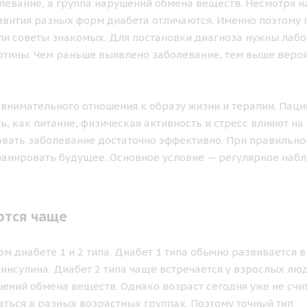
левание, а группа нарушений обмена веществ. Несмотря н
вития разных форм диабета отличаются. Именно поэтому 
ли советы знакомых. Для постановки диагноза нужны лаб
ртины. Чем раньше выявлено заболевание, тем выше веро
внимательного отношения к образу жизни и терапии. Паци
ь, как питание, физическая активность и стресс влияют на
овать заболевание достаточно эффективно. При правильн
планировать будущее. Основное условие — регулярное наб
ются чаще
м диабете 1 и 2 типа. Диабет 1 типа обычно развивается в
инсулина. Диабет 2 типа чаще встречается у взрослых лю
ений обмена веществ. Однако возраст сегодня уже не счи
аться в разных возрастных группах. Поэтому точный тип