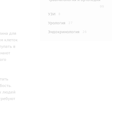
99
УЗИ
8
Урология
27
Эндокринология
26
лина для
ем клеток
тупать в
инают
ого
тать
бость.
ых людей
 требуют