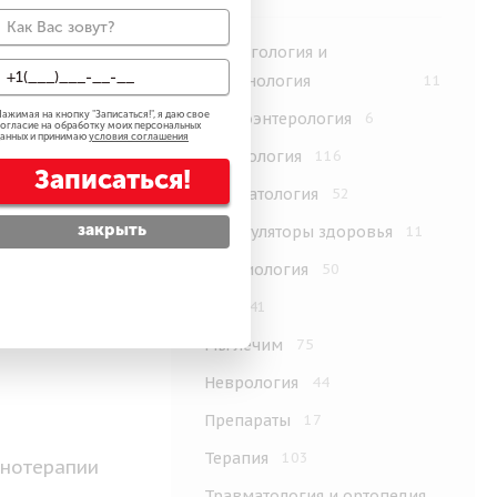
Аллергология и
иммунология
11
ажимая на кнопку "
Записаться!
", я даю свое
Гастроэнтерология
6
огласие на обработку моих персональных
анных и принимаю
условия соглашения
Гинекология
116
Записаться!
Дерматология
52
закрыть
Калькуляторы здоровья
11
Кардиология
50
ЛОР
41
Мы лечим
75
Неврология
44
Препараты
17
Терапия
103
инотерапии
Травматология и ортопедия