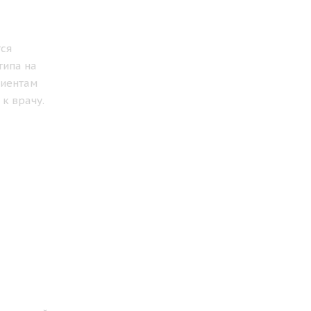
тся
типа на
циентам
к врачу.