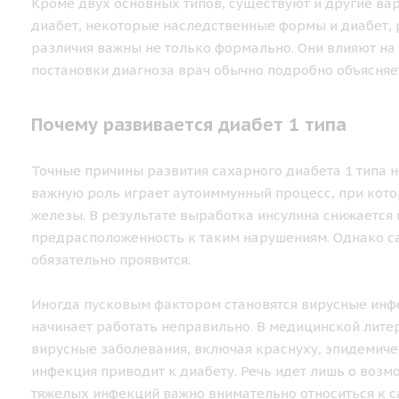
Кроме двух основных типов, существуют и другие ва
диабет, некоторые наследственные формы и диабет, 
различия важны не только формально. Они влияют на 
постановки диагноза врач обычно подробно объясняет
Почему развивается диабет 1 типа
Точные причины развития сахарного диабета 1 типа не
важную роль играет аутоиммунный процесс, при кот
железы. В результате выработка инсулина снижается 
предрасположенность к таким нарушениям. Однако са
обязательно проявится.
Иногда пусковым фактором становятся вирусные инфе
начинает работать неправильно. В медицинской лит
вирусные заболевания, включая краснуху, эпидемическ
инфекция приводит к диабету. Речь идет лишь о воз
тяжелых инфекций важно внимательно относиться к с