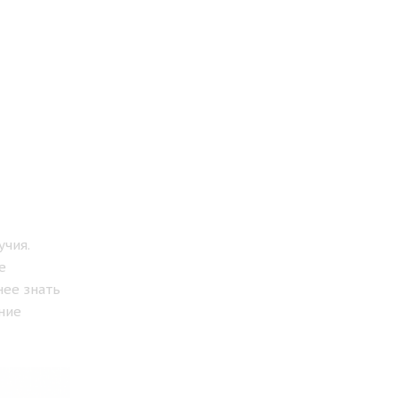
учия.
е
нее знать
ние