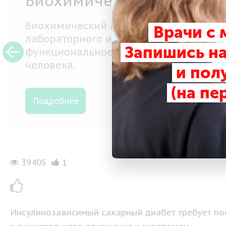
Лечение тиреотоксикоза
Тиреотоксикоз – клинический синдро
Врачи с
при повышенном содержании в крови
Запишись на
щитовидной железы.
и пол
Подробнее
(на пе
39405
1
Инсулинозависимый сахарный диабет требует по