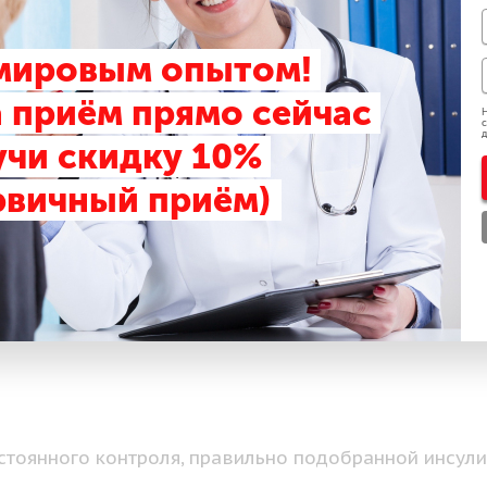
м, возникающий
 мировым опытом!
 гормонов
 приём прямо сейчас
Н
с
д
учи скидку 10%
рвичный приём)
стоянного контроля, правильно подобранной инсул