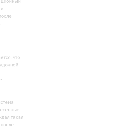
тационный
ти
после
.
ется, что
лудочной
е
истема
несенные
ждая такая
 после