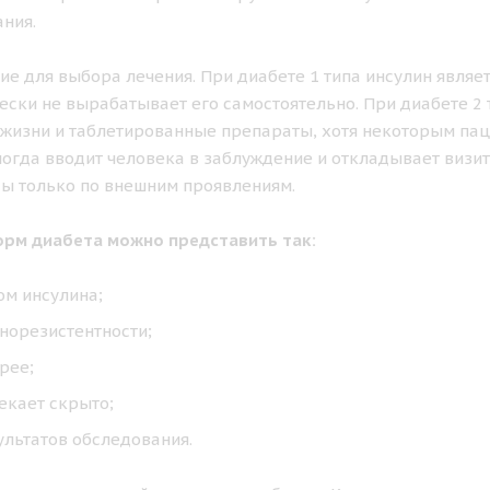
ния.
е для выбора лечения. При диабете 1 типа инсулин являе
ски не вырабатывает его самостоятельно. При диабете 2 
 жизни и таблетированные препараты, хотя некоторым па
ногда вводит человека в заблуждение и откладывает визит 
ды только по внешним проявлениям.
рм диабета можно представить так:
ом инсулина;
норезистентности;
рее;
екает скрыто;
ультатов обследования.