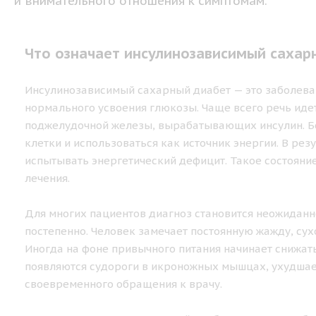
и внимательного отношения к симптомам.
Что означает инсулинозависимый сахар
Инсулинозависимый сахарный диабет — это заболеван
нормального усвоения глюкозы. Чаще всего речь идет
поджелудочной железы, вырабатывающих инсулин. Без
клетки и использоваться как источник энергии. В ре
испытывать энергетический дефицит. Такое состояни
лечения.
Для многих пациентов диагноз становится неожиданн
постепенно. Человек замечает постоянную жажду, сух
Иногда на фоне привычного питания начинает снижать
появляются судороги в икроножных мышцах, ухудшает
своевременного обращения к врачу.