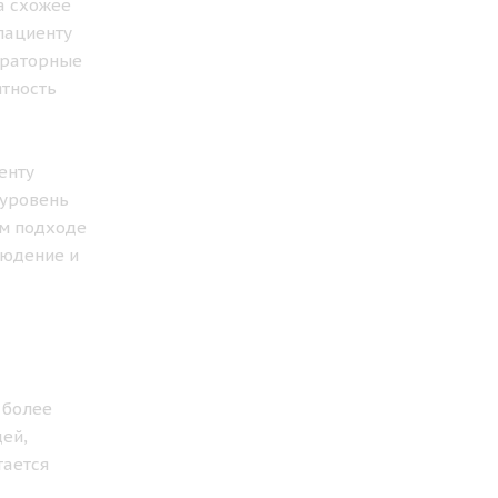
а схожее
пациенту
ораторные
ятность
енту
 уровень
ом подходе
людение и
 более
дей,
тается