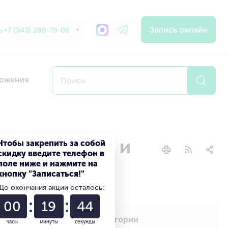
Запись онлайн
+7 (343) 288-79-06
ожения
н, симптомы и
Чтобы закрепить за собой
скидку введите телефон в
поле ниже и нажмите на
кнопку "Записаться!"
До окончания акции осталось:
00
19
43
Категории
часы
минуты
секунды