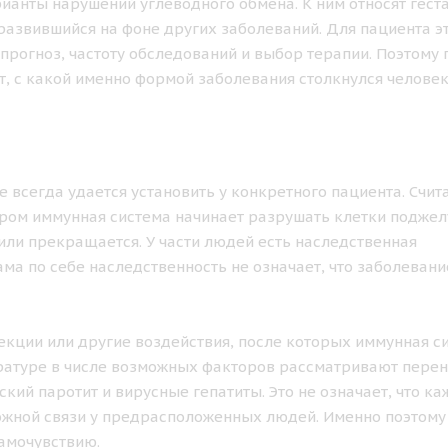
рианты нарушений углеводного обмена. К ним относят гес
развившийся на фоне других заболеваний. Для пациента э
прогноз, частоту обследований и выбор терапии. Поэтому 
, с какой именно формой заболевания столкнулся человек
 всегда удается установить у конкретного пациента. Счита
ором иммунная система начинает разрушать клетки подже
или прекращается. У части людей есть наследственная
ма по себе наследственность не означает, что заболевани
кции или другие воздействия, после которых иммунная с
ературе в числе возможных факторов рассматривают пере
ий паротит и вирусные гепатиты. Это не означает, что ка
можной связи у предрасположенных людей. Именно поэтому
амочувствию.