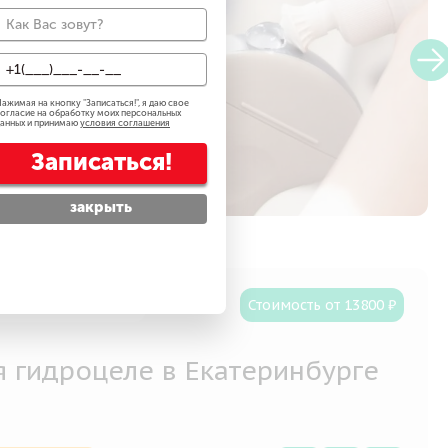
амых
 метод.
ажимая на кнопку "
Записаться!
", я даю свое
огласие на обработку моих персональных
анных и принимаю
условия соглашения
Записаться!
закрыть
писалось 9 человек
Стоимость от 13800 ₽
я гидроцеле в Екатеринбурге