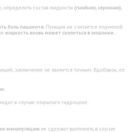
е, определить состав жидкости
(гнойная, серозная)
,
ить боль пациента
. Пункция не считается подменой
мя
жидкость вновь может скопиться в мошонке.
яций, заключение не является точным. Вдобавок, ее
и.
одит в случае открытого гидроцеле.
авок манипуляцию
не сделают выполнять в случае