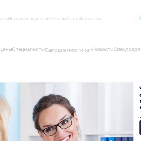
осы
Истории пациентов
Отзывы
Статьи
Контакты
Цены
Специалисты
Новости
Спецпредл
Самодиагностика
Екатеринбурге
 предстательной железы