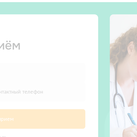
риём
 прием