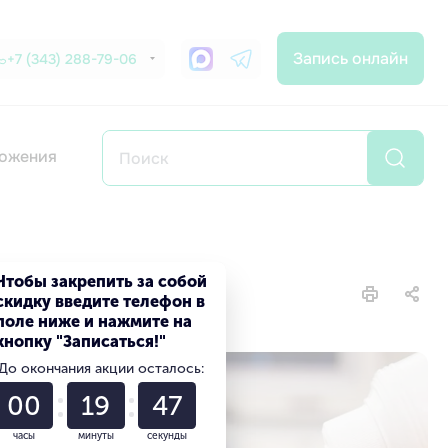
Запись онлайн
+7 (343) 288-79-06
ожения
Чтобы закрепить за собой
скидку введите телефон в
поле ниже и нажмите на
кнопку "Записаться!"
До окончания акции осталось:
00
19
45
часы
минуты
секунды