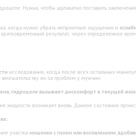
идроцеле. Нужна, чтобы адекватно поставить заключени
чка, когда нужно убрать неприятные ощущения и
ослаб
ь кратковременный результат, через определенное вре
сти
исследования, когда после всех остальных манипул
 вмешательству из-за проблем у мужчин:
рена, гидроцеле вызывает дискомфорт в текущей жизн
 жидкости возникает вновь. Данное состояние происх
ях:
ние участка
мошонки с гноем или воспалением, вдоб