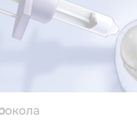
р
окола