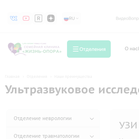
RU
RU
Видео
Вопр
О нас
Отделения
Главная
Отделения
Наши преимущества
Ультразвуковое исслед
Отделение неврологии
УЗИ
Отделение травматологии