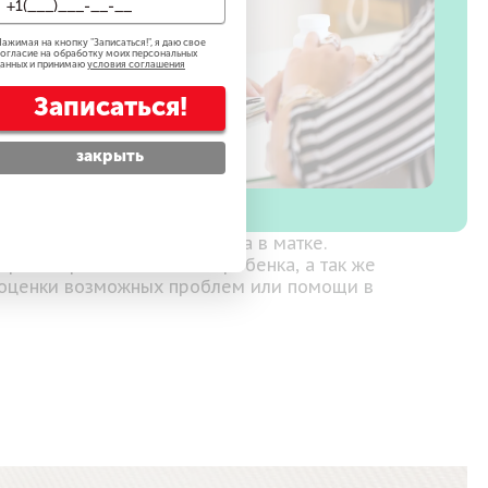
ажимая на кнопку "
Записаться!
", я даю свое
огласие на обработку моих персональных
анных и принимаю
условия соглашения
Записаться!
закрыть
олучения изображений плода в матке.
рост и развитие вашего ребенка, а так же
я оценки возможных проблем или помощи в