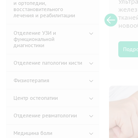
Ультр
и ортопедии,
желез
восстановительного
лечения и реабилитации
ткане
новоо
регио
Отделение УЗИ и
функциональной
диагностики
Подр
Отделение патологии кисти
Физиотерапия
Центр остеопатии
Отделение ревматологии
Медицина боли