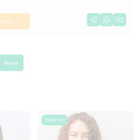
аться
Акции
Стаж
9 лет