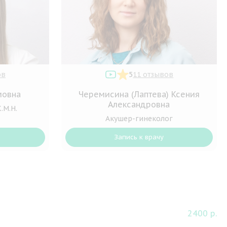
ов
5
11 отзывов
мовна
Черемисина (Лаптева) Ксения
Александровна
.М.Н.
Акушер-гинеколог
Запись к врачу
2400 р.