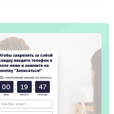
Чтобы закрепить за собой
скидку введите телефон в
поле ниже и нажмите на
кнопку "Записаться!"
До окончания акции осталось:
00
19
45
часы
минуты
секунды