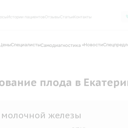
осы
Истории пациентов
Отзывы
Статьи
Контакты
Цены
Специалисты
Новости
Спецпредл
Самодиагностика
ование плода в Екатери
 молочной железы