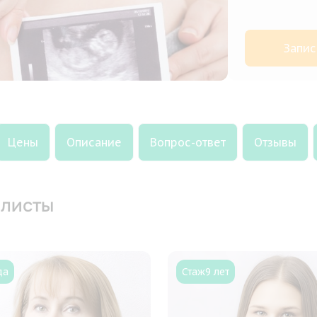
Запис
Цены
Описание
Вопрос-ответ
Отзывы
листы
да
Стаж
9 лет