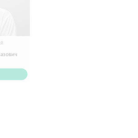
ов
вазович