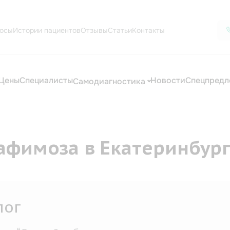
осы
Истории пациентов
Отзывы
Статьи
Контакты
Цены
Специалисты
Новости
Спецпредл
Самодиагностика
афимоза в Екатеринбур
нитотерапия