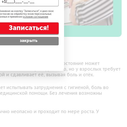
ажимая на кнопку "
Записаться!
", я даю свое
огласие на обработку моих персональных
анных и принимаю
условия соглашения
Записаться!
закрыть
ловку полового члена. Это состояние может
логическим и проходит само, но у взрослых требует
й и сдавливает её, вызывая боль и отёк.
т испытывать затруднения с гигиеной, боль во
 медицинской помощи. Без лечения возможны
чно неопасно и проходит по мере роста. У