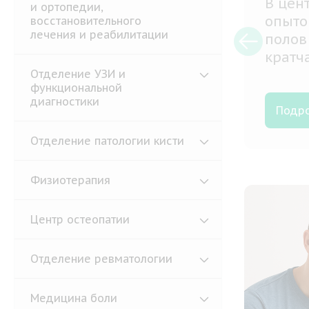
В нас
и ортопедии,
самых
восстановительного
лечения и реабилитации
лечен
ю
самых
и
лечен
Отделение УЗИ и
функциональной
орган
диагностики
Подр
Отделение патологии кисти
Физиотерапия
Центр остеопатии
Отделение ревматологии
Медицина боли