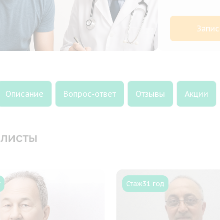
Запис
Описание
Вопрос-ответ
Отзывы
Акции
листы
т
Стаж
31 год