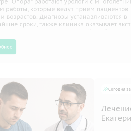
тоящее время магнитотерапия является од
 популярных методов физиотерапевтическ
ия. Уже много лет этот метод считается одн
 доступных и эффективных, он применяетс
ия большого количества заболеваний разл
ов и систем
обнее
Сегодня за
Лечени
Екатер