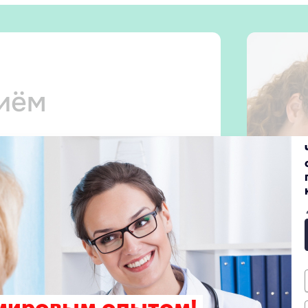
риём
 прием