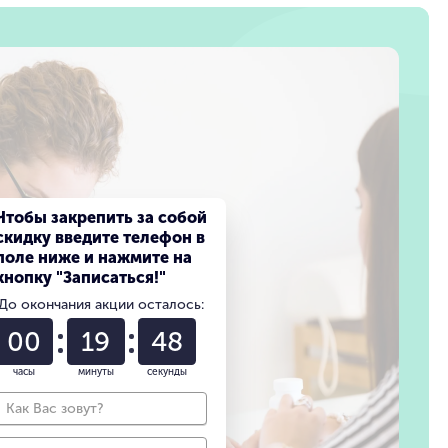
Чтобы закрепить за собой
скидку введите телефон в
поле ниже и нажмите на
кнопку "Записаться!"
До окончания акции осталось:
00
19
47
часы
минуты
секунды