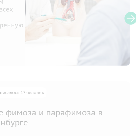
ним из
ого
им из
я для
ичных
писалось 17 человек
е фимоза и парафимоза в
инбурге