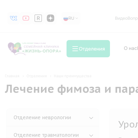
RU
RU
Видео
Вопр
О нас
Отделения
Главная
Отделения
Наши преимущества
Лечение фимоза и пар
Отделение неврологии
Маг
Отделение травматологии