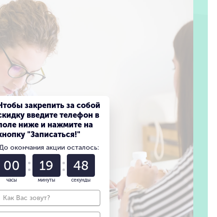
Чтобы закрепить за собой
скидку введите телефон в
поле ниже и нажмите на
кнопку "Записаться!"
До окончания акции осталось:
00
19
46
часы
минуты
секунды