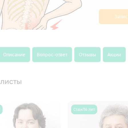
Запис
Описание
Вопрос-ответ
Отзывы
Акции
листы
т
Стаж
36 лет