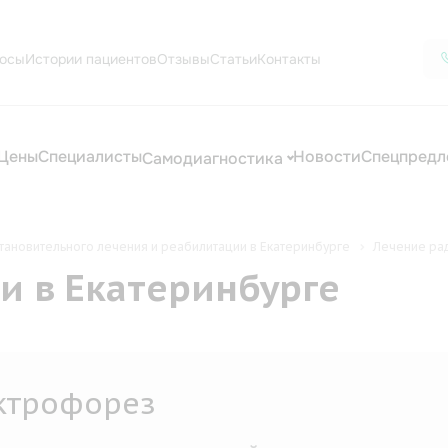
осы
Истории пациентов
Отзывы
Статьи
Контакты
Цены
Специалисты
Новости
Спецпредл
Самодиагностика
тановительного лечения и реабилитации в Екатеринбурге
Лечение рад
и в Екатеринбурге
ктрофорез