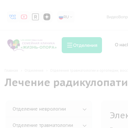
RU
RU
Видео
Вопр
О нас
Отделения
Главная
Отделения
Отделение травматологии и ортопедии, восс
Лечение радикулопати
Отделение неврологии
Эле
Отделение травматологии