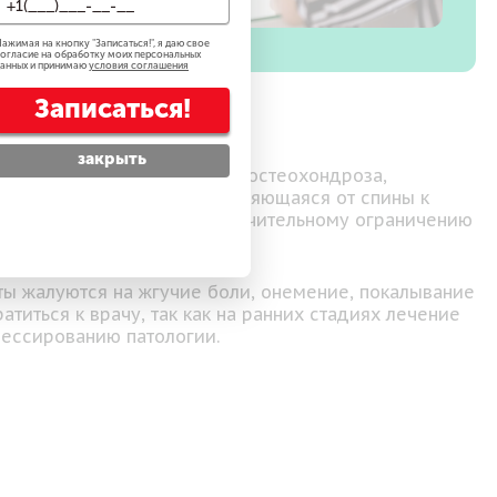
ажимая на кнопку "
Записаться!
", я даю свое
огласие на обработку моих персональных
анных и принимаю
условия соглашения
Записаться!
закрыть
. Оно развивается на фоне остеохондроза,
 сильная боль, распространяющаяся от спины к
 без лечения приводит к значительному ограничению
ты жалуются на жгучие боли, онемение, покалывание
титься к врачу, так как на ранних стадиях лечение
рессированию патологии.