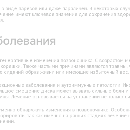
 в виде парезов или даже параличей. В некоторых слу
ечение имеют ключевое значение для сохранения здор
я.
болевания
енеративные изменения позвоночника. С возрастом ме
 корешки. Также частыми причинами являются травмы,
ие сидячий образ жизни или имеющие избыточный вес.
кционные заболевания и аутоиммунные патологии. Ино
льшое смещение диска может вызвать сильные боли и 
ны. Лечение основывается на устранении не только си
менно обнаружить изменения в позвоночнике. Особенн
орировать, так как именно на ранних стадиях лечение 
нений.