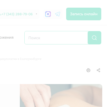
Запись онлайн
+7 (343) 288-79-06
ожения
икулопатии в Екатеринбурге