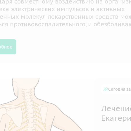
даря совместному воздействию на организ
ека электрических импульсов и активных
енных молекул лекарственных средств мо
ься противовоспалительного, и обезболив
тов. Этот метод лечения легко
осится взрослыми и детьми
обнее
Сегодня за
Лечени
Екатер