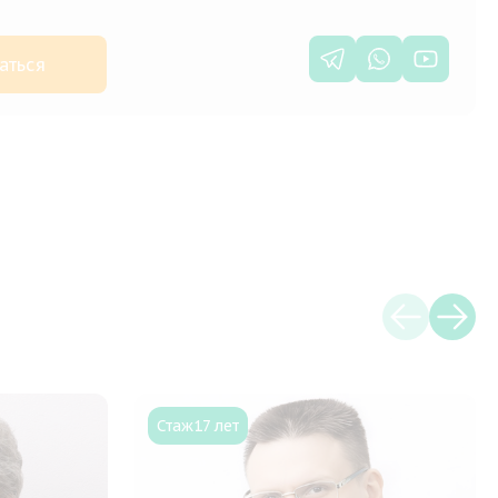
аться
Стаж
17 лет