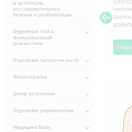
Благо
и ортопедии,
челов
восстановительного
лечения и реабилитации
заряж
добит
эффек
Отделение УЗИ и
функциональной
перен
диагностики
Подр
Отделение патологии кисти
Физиотерапия
Центр остеопатии
Отделение ревматологии
Медицина боли