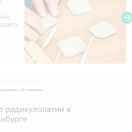
м
жно
ающего
писалось 19 человек
е радикулопатии в
инбурге