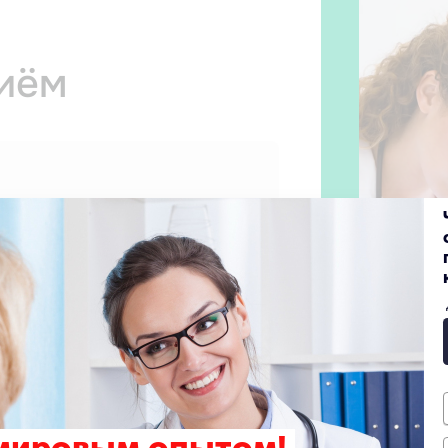
риём
 прием
ных