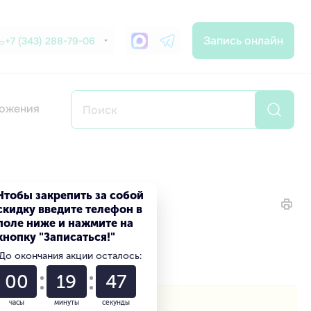
Запись онлайн
+7 (343) 288-79-06
ожения
Чтобы закрепить за собой
скидку введите телефон в
поле ниже и нажмите на
кнопку "Записаться!"
До окончания акции осталось:
00
19
46
часы
минуты
секунды