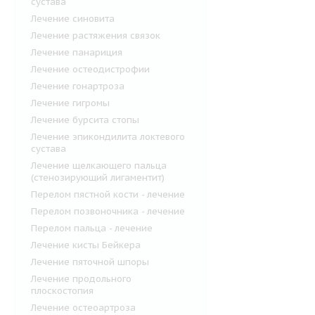
сустава
Лечение синовита
Лечение растяжения связок
Лечение панариция
Лечение остеодистрофии
Лечение гонартроза
Лечение гигромы
Лечение бурсита стопы
Лечение эпикондилита локтевого
сустава
Лечение щелкающего пальца
(стенозирующий лигаментит)
Перелом пястной кости - лечение
Перелом позвоночника - лечение
Перелом пальца - лечение
Лечение кисты Бейкера
Лечение пяточной шпоры
Лечение продольного
плоскостопия
Лечение остеоартроза