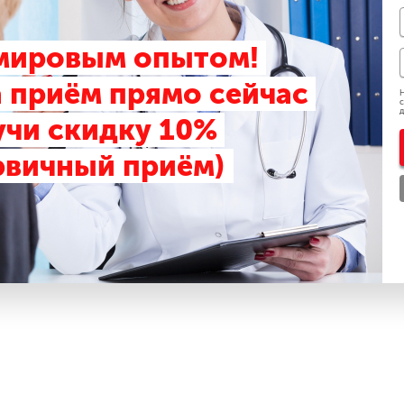
 мировым опытом!
 приём прямо сейчас
Н
с
д
учи скидку 10%
рвичный приём)