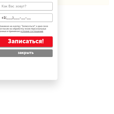
ажимая на кнопку "
Записаться!
", я даю свое
огласие на обработку моих персональных
анных и принимаю
условия соглашения
Записаться!
закрыть