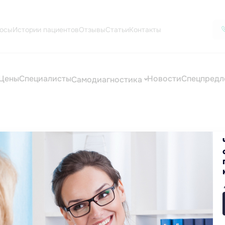
осы
Истории пациентов
Отзывы
Статьи
Контакты
Цены
Специалисты
Новости
Спецпредл
Самодиагностика
е найден