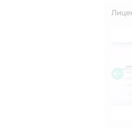
2017 
Лице
Школа
2020 
Частн
Дипло
2020 
Частн
Дипло