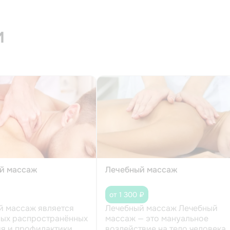
и
й массаж
Лечебный массаж
от 1 300 ₽
й массаж является
Лечебный массаж Лечебный
мых распространённых
массаж — это мануальное
ия и профилактики
воздействие на тело человека,