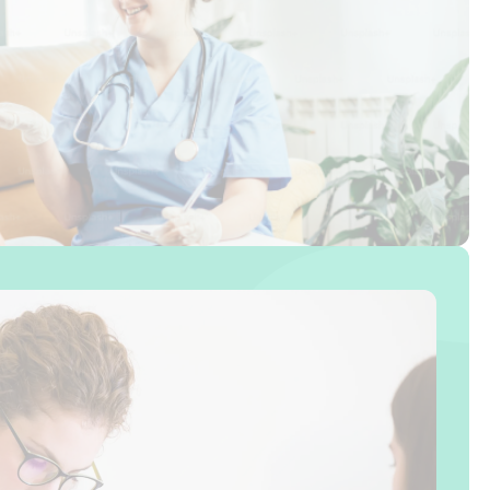
а компьютером
Физиотерапевтические процедуры, такие 
ям в спине.
ультразвук или магнитотерапия, ускоряю
 30–40 минут
после травм, снимают воспаление и умен
 визит к
вас хронические боли в спине, суставах 
проконсультироваться со специалистом 
для подбора подходящего метода лечения