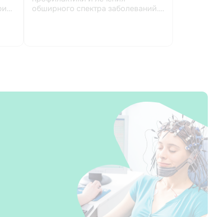
ри
обширного спектра заболеваний.
Осно...