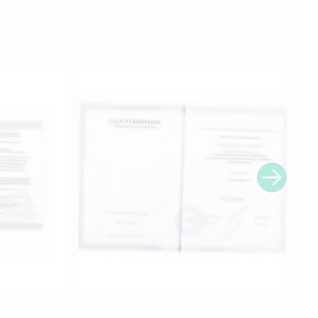
ый и лимфодренажный массаж"
ссионального образования "Эко-образование"
едицинский массаж"
ссионального образования "Эко-образование"
изиотерапия"