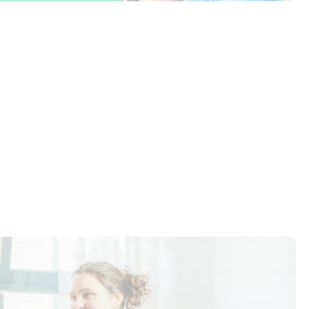
оровья
Физиотерапия помогает вос
здоровье без лекарств