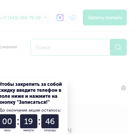
Запись онлайн
+7 (343) 288-79-06
ожения
Чтобы закрепить за собой
скидку введите телефон в
поле ниже и нажмите на
кнопку "Записаться!"
До окончания акции осталось:
ыв
00
19
45
в Назир Фаилович
часы
минуты
секунды