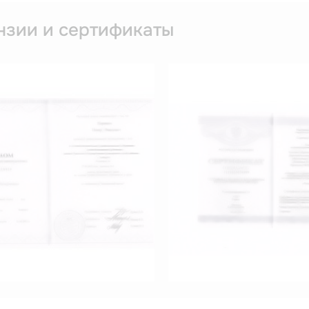
год
нзии и сертификаты
 массажа "Жебер" Курсы по программе "Антицеллюлитн
год
ое образовательное учреждение дополнительного профе
м о подтверждении квалификации по специальности "М
год
ое образовательное учреждение дополнительного профе
м о подтверждении квалификации по специальности "Ф