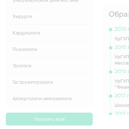
ультразвуковой диагностики
Обра
Хирурги
2015 
Кардиологи
УрГУП
2015 
Психологи
УрГУП
масса
Урологи
2015 
УрГУП
Гастроэнтерологи
“Физи
2017 
Аллергологи-иммунологи
Школа
2017 
Показать еще
Школа