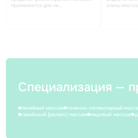
применяется для ле...
очень многих
Специализация — п
лечебный массаж
точечно-сегментарный масс
гавайский (релакс) массаж
медовый массаж
у