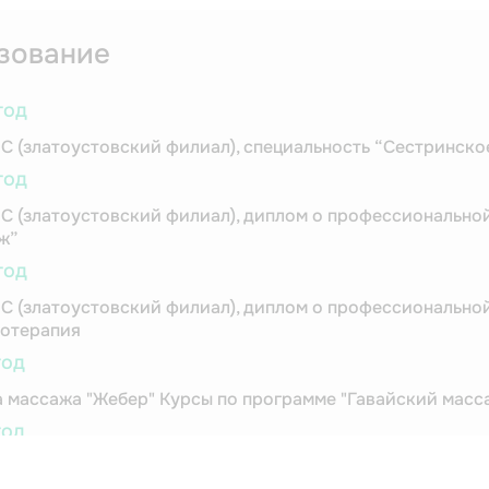
зование
год
С (златоустовский филиал), специальность “Сестринско
год
С (златоустовский филиал), диплом о профессионально
ж”
год
С (златоустовский филиал), диплом о профессионально
отерапия
год
 массажа "Жебер" Курсы по программе "Гавайский масс
год
 массажа "Жебер" Курсы по программе "Медовый масса