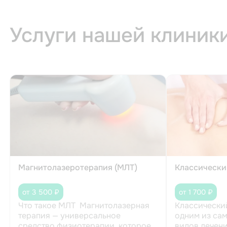
Услуги нашей клиник
Магнитолазеротерапия (МЛТ)
Классически
от 3 500 ₽
от 1 700 ₽
Что такое МЛТ Магнитолазерная
Классически
терапия — универсальное
одним из са
средство физиотерапии, которое
видов лечен