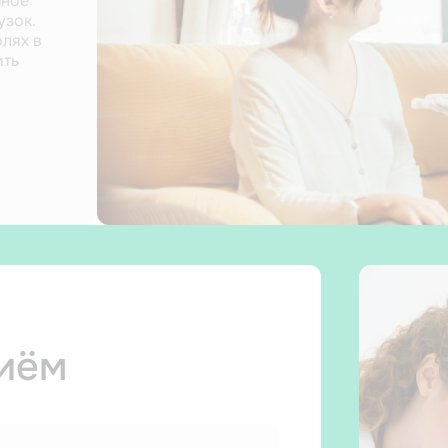
чное
Неправильное положение спины при работе з
узок.
или долгом сидении приводит к зажимам и бол
лях в
Следите за осанкой, делайте разминку каждые
ить
и при появлении дискомфорта не откладывайте
специалисту.
риём