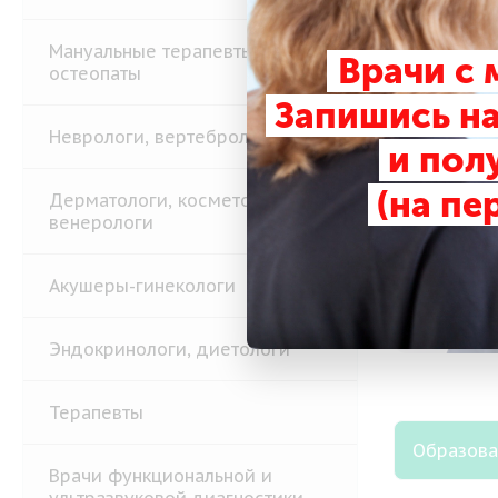
Мануальные терапевты,
Врачи с
остеопаты
Запишись на
Неврологи, вертебрологи
и пол
(на пе
Дерматологи, косметологи,
венерологи
Акушеры-гинекологи
Эндокринологи, диетологи
Терапевты
Образов
Врачи функциональной и