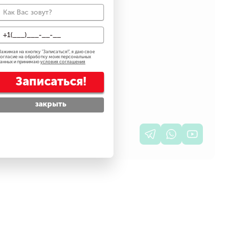
Специалист физ. кабинета
ажимая на кнопку "
Записаться!
", я даю свое
огласие на обработку моих персональных
анных и принимаю
условия соглашения
 клинике:
Записаться!
 Фучика, 13
 Фучика, 11
закрыть
аться