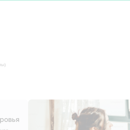
мы)
Правильная осанка – залог зд
оровья
позвоночника