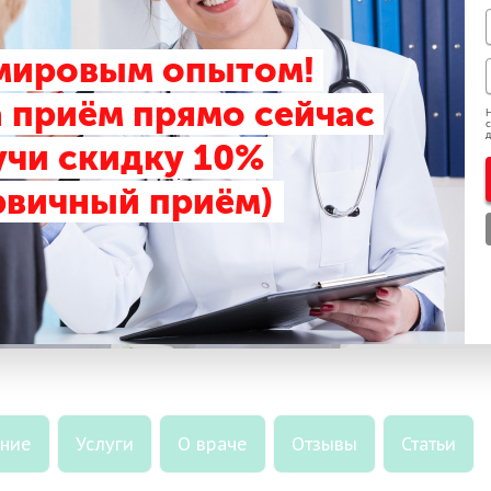
Массажист, 
 мировым опытом!
Стаж:
 приём прямо сейчас
9 лет
Н
с
д
учи скидку 10%
Принимает в
ул. Юлиуса
рвичный приём)
ул. Юлиуса
Запис
ание
Услуги
О враче
Отзывы
Статьи