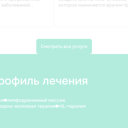
 заболеваний...
которое назначается врачом п
ра...
Смотреть все услуги
рофиль лечения
аж
лимфодренажный массаж
дарно-волновая терапия
HIL-терапия