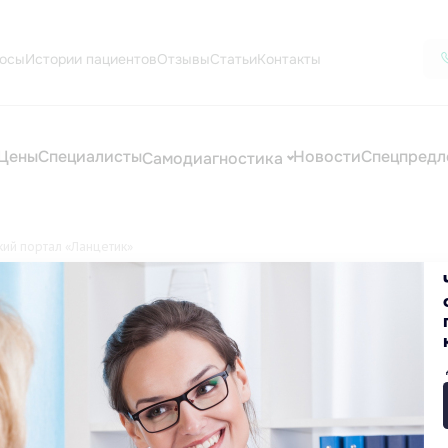
осы
Истории пациентов
Отзывы
Статьи
Контакты
Цены
Специалисты
Новости
Спецпредл
Самодиагностика
ий портал «Ланцетик»
«Ланцетик»