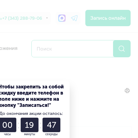
Запись онлайн
+7 (343) 288-79-06
ожения
Чтобы закрепить за собой
скидку введите телефон в
поле ниже и нажмите на
кнопку "Записаться!"
До окончания акции осталось:
00
19
46
часы
минуты
секунды