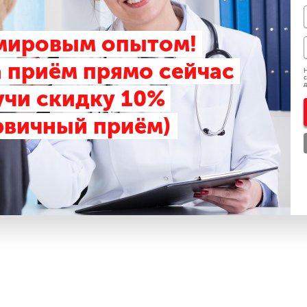
Телефон
u
+7 (000) 123-45-67
 мировым опытом!
 приём прямо сейчас
Н
с
д
учи скидку 10%
рвичный приём)
к партнеров