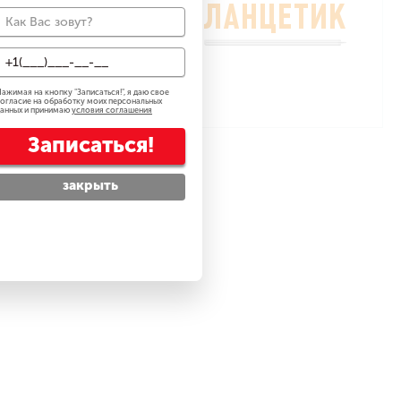
ажимая на кнопку "
Записаться!
", я даю свое
огласие на обработку моих персональных
анных и принимаю
условия соглашения
Записаться!
закрыть