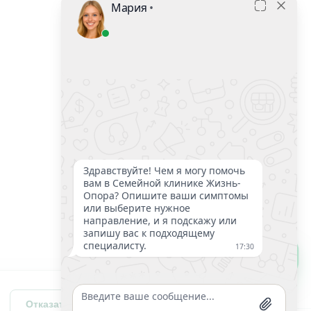
С чего начать лечение?
Отказаться
Разрешить