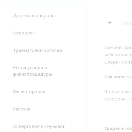
Дерматовенеролог
Наза
Невролог
Администрац
Травматолог-ортопед
избежание в
Опора» по т
Манипуляции и
физиопроцедуры
Как попасть
Физиотерапия
Чтобы получ
телефону: +
Массаж
Аллерголог-иммунолог
Сведения об