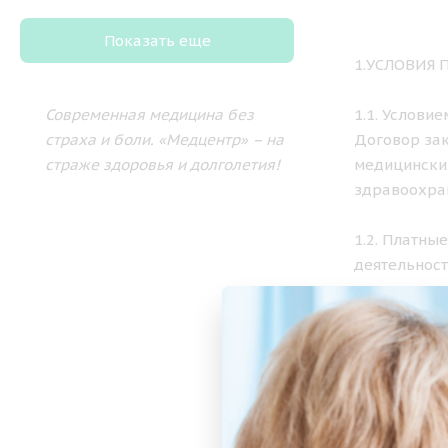
Показать еще
1.УСЛОВИЯ
Современная медицина без
1.1. Услови
страха и боли.
«Медцентр» – на
Договор зак
страже здоровья и долголетия!
медицински
здравоохра
1.2. Платны
деятельност
установленн
2. ПОРЯДО
2.1. Медици