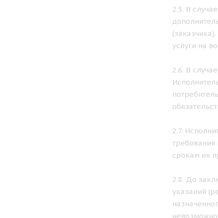
2.5. В случ
дополнитель
(заказчика)
услуги на в
2.6. В случ
Исполнитель
потребитель
обязательст
2.7. Исполн
требования 
срокам их п
2.8. До зак
указаний (р
назначенног
невозможнос