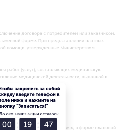
аключение договора с потребителем или заказчиком.
исьменной форме. При предоставлении платных
кой помощи, утвержденные Министерством
чня работ (услуг), составляющих медицинскую
твление медицинской деятельности, выданной в
Чтобы закрепить за собой
скидку введите телефон в
поле ниже и нажмите на
кнопку "Записаться!"
ЛУГ
До окончания акции осталось:
00
19
45
ваются в амбулаторных условиях, в форме плановой