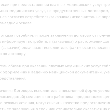
ае если при предоставлении платных медицинских услуг тр
ных медицинских услуг, не предусмотренных договором, 
. Без согласия потребителя (заказчика) исполнитель не в
озмездной основе.
ае отказа потребителя после заключения договора от получ
 информирует потребителя (заказчика) о расторжении дог
 (заказчик) оплачивает исполнителю фактически понесен
в по договору.
итель обязан при оказании платных медицинских услуг с
к оформлению и ведению медицинской документации, учет
редставления.
лючения Договора, исполнитель в письменной форме уведом
екомендаций) медицинского работника, предоставляющего
о режима лечения, могут снизить качество предоставляемо
ть ее завершения в срок или отрицательно сказаться на с