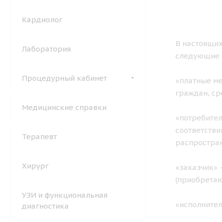
Кардиолог
В настоящих
Лаборатория
следующие 
Процедурный кабинет
«платные ме
граждан, ср
Медицинские справки
«потребител
соответстви
Терапевт
распростран
Хирург
«заказчик» 
(приобретаю
УЗИ и функциональная
«исполните
диагностика