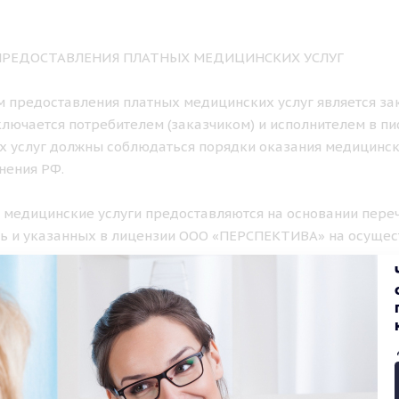
 ПРЕДОСТАВЛЕНИЯ ПЛАТНЫХ МЕДИЦИНСКИХ УСЛУГ
ем предоставления платных медицинских услуг является з
лючается потребителем (заказчиком) и исполнителем в п
х услуг должны соблюдаться порядки оказания медицинс
нения РФ.
е медицинские услуги предоставляются на основании пере
ь и указанных в лицензии ООО «ПЕРСПЕКТИВА» на осущес
ом порядке.
К И ФОРМА ПРЕДОСТАВЛЕНИЯ ПЛАТНЫХ МЕДИЦИНСКИХ УС
нские услуги, предусмотренные лицензией клиники, оказы