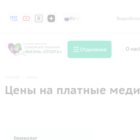
RU
RU
Видео
Вопр
О нас
Отделения
Главная
Цены
Цены на платные меди
Гинеколог