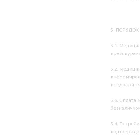
3. ПОРЯДО
3.1. Медици
прейскурант
3.2. Медици
информирова
предварител
3.3. Оплата
безналичном
3.4. Потреб
подтвержда