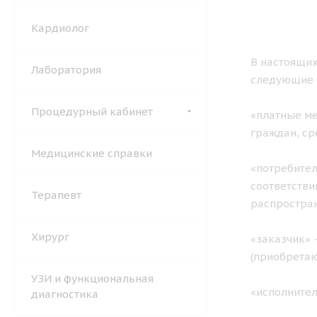
Кардиолог
В настоящих
Лаборатория
следующие 
Процедурный кабинет
«платные ме
граждан, ср
Медицинские справки
«потребител
соответстви
Терапевт
распростран
Хирург
«заказчик» 
(приобретаю
УЗИ и функциональная
«исполните
диагностика