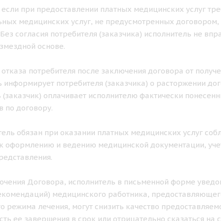
ае если при предоставлении платных медицинских услуг тр
ных медицинских услуг, не предусмотренных договором, 
. Без согласия потребителя (заказчика) исполнитель не в
озмездной основе.
ае отказа потребителя после заключения договора от получ
 информирует потребителя (заказчика) о расторжении дог
 (заказчик) оплачивает исполнителю фактически понесен
в по договору.
итель обязан при оказании платных медицинских услуг с
к оформлению и ведению медицинской документации, учет
редставления.
лючения Договора, исполнитель в письменной форме уведом
екомендаций) медицинского работника, предоставляющего
о режима лечения, могут снизить качество предоставляемо
ть ее завершения в срок или отрицательно сказаться на с