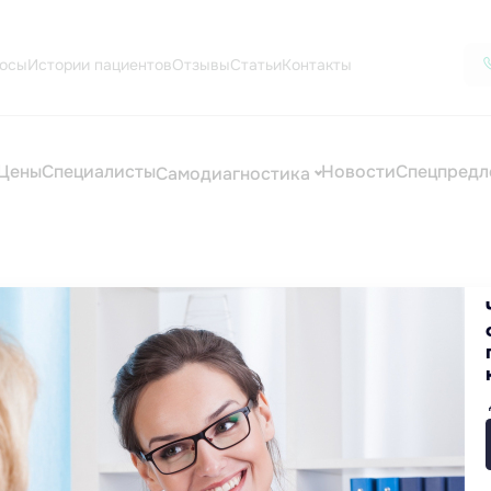
осы
Истории пациентов
Отзывы
Статьи
Контакты
Цены
Специалисты
Новости
Спецпредл
Самодиагностика
цинские услуги