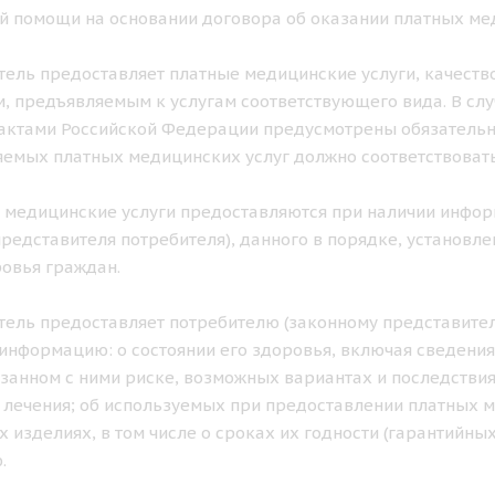
 помощи на основании договора об оказании платных мед
итель предоставляет платные медицинские услуги, качеств
, предъявляемым к услугам соответствующего вида. В с
ктами Российской Федерации предусмотрены обязательны
емых платных медицинских услуг должно соответствовать
е медицинские услуги предоставляются при наличии инфо
представителя потребителя), данного в порядке, установ
овья граждан.
итель предоставляет потребителю (законному представител
информацию: о состоянии его здоровья, включая сведения
язанном с ними риске, возможных вариантах и последств
 лечения; об используемых при предоставлении платных 
 изделиях, в том числе о сроках их годности (гарантийных
.