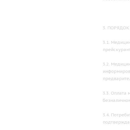
3. ПОРЯДО
3.1. Медици
прейскурант
3.2. Медици
информирова
предварител
3.3. Оплата
безналичном
3.4. Потреб
подтвержда