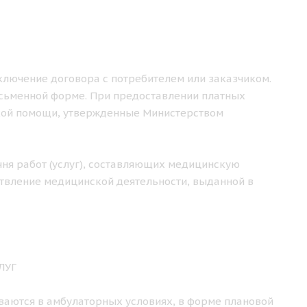
аключение договора с потребителем или заказчиком.
исьменной форме. При предоставлении платных
кой помощи, утвержденные Министерством
чня работ (услуг), составляющих медицинскую
твление медицинской деятельности, выданной в
ЛУГ
ваются в амбулаторных условиях, в форме плановой