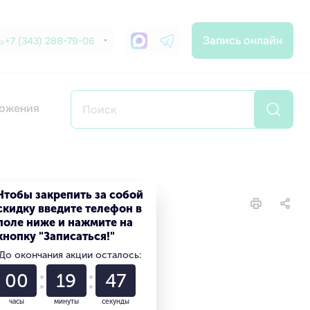
Запись онлайн
+7 (343) 288-79-06
ожения
Чтобы закрепить за собой
скидку введите телефон в
поле ниже и нажмите на
кнопку "Записаться!"
До окончания акции осталось:
00
19
46
часы
минуты
секунды