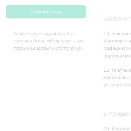
Показать еще
1.УСЛОВИЯ
Современная медицина без
1.1. Услови
страха и боли.
«Медцентр» – на
Договор зак
страже здоровья и долголетия!
медицински
здравоохра
1.2. Платны
деятельност
установленн
2. ПОРЯДО
2.1. Медици