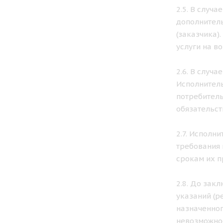
2.5. В случ
дополнитель
(заказчика)
услуги на в
2.6. В случ
Исполнитель
потребитель
обязательст
2.7. Исполн
требования 
срокам их п
2.8. До зак
указаний (р
назначенног
невозможнос