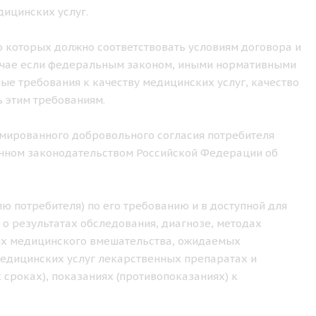
ицинских услуг.
о которых должно соответствовать условиям договора и
лучае если федеральным законом, иными нормативными
е требования к качеству медицинских услуг, качество
 этим требованиям.
рмированного добровольного согласия потребителя
ленном законодательством Российской Федерации об
ю потребителя) по его требованию и в доступной для
 о результатах обследования, диагнозе, методах
иях медицинского вмешательства, ожидаемых
медицинских услуг лекарственных препаратах и
 сроках), показаниях (противопоказаниях) к