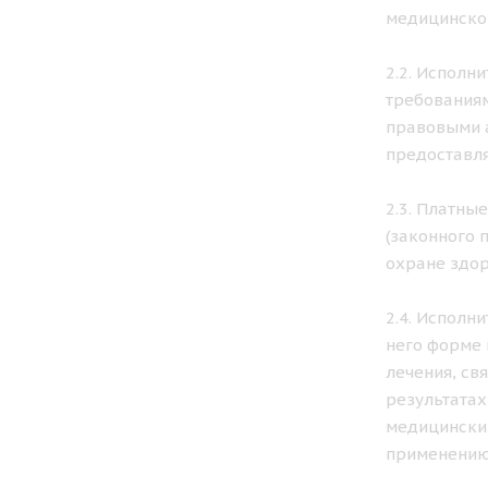
медицинской
2.2. Исполн
требованиям
правовыми а
предоставля
2.3. Платны
(законного 
охране здор
2.4. Исполн
него форме 
лечения, св
результатах
медицинских
применению