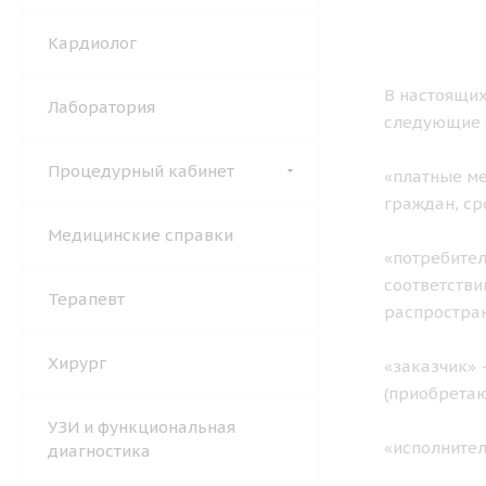
Кардиолог
В настоящих
Лаборатория
следующие 
Процедурный кабинет
«платные ме
граждан, ср
Медицинские справки
«потребител
соответстви
Терапевт
распростран
Хирург
«заказчик» 
(приобретаю
УЗИ и функциональная
«исполните
диагностика