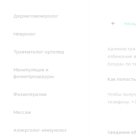
Дерматовенеролог
Наза
Невролог
Администрац
Травматолог-ортопед
избежание в
Опора» по т
Манипуляции и
физиопроцедуры
Как попасть
Физиотерапия
Чтобы получ
телефону: +
Массаж
Аллерголог-иммунолог
Сведения об