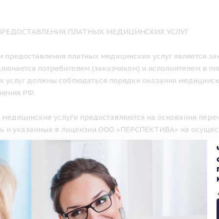
 ПРЕДОСТАВЛЕНИЯ ПЛАТНЫХ МЕДИЦИНСКИХ УСЛУГ
ем предоставления платных медицинских услуг является з
лючается потребителем (заказчиком) и исполнителем в п
х услуг должны соблюдаться порядки оказания медицинс
нения РФ.
е медицинские услуги предоставляются на основании пере
ь и указанных в лицензии ООО «ПЕРСПЕКТИВА» на осущес
ом порядке.
К И ФОРМА ПРЕДОСТАВЛЕНИЯ ПЛАТНЫХ МЕДИЦИНСКИХ УС
нские услуги, предусмотренные лицензией клиники, оказы