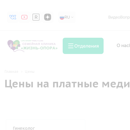
RU
RU
Видео
Вопр
О нас
Отделения
Главная
Цены
Цены на платные меди
Гинеколог