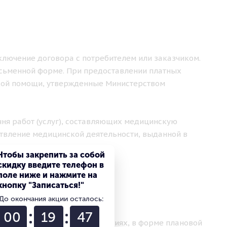
аключение договора с потребителем или заказчиком.
исьменной форме. При предоставлении платных
кой помощи, утвержденные Министерством
чня работ (услуг), составляющих медицинскую
твление медицинской деятельности, выданной в
Чтобы закрепить за собой
скидку введите телефон в
поле ниже и нажмите на
кнопку "Записаться!"
ЛУГ
До окончания акции осталось:
00
19
46
ваются в амбулаторных условиях, в форме плановой