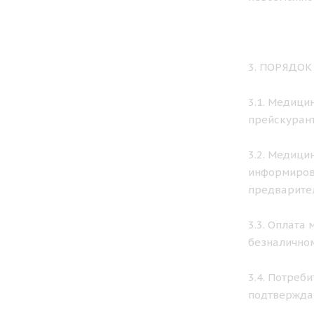
3. ПОРЯДО
3.1. Медици
прейскурант
3.2. Медици
информирова
предварител
3.3. Оплата
безналичном
3.4. Потреб
подтвержда