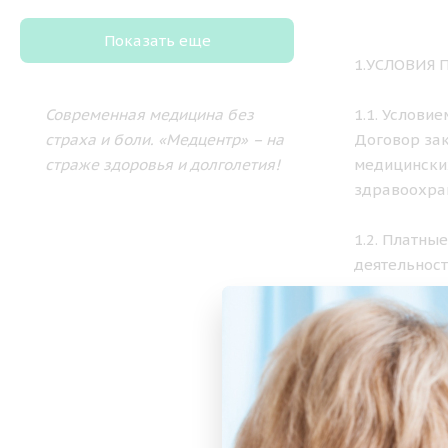
Показать еще
1.УСЛОВИЯ
Современная медицина без
1.1. Услови
страха и боли.
«Медцентр» – на
Договор зак
страже здоровья и долголетия!
медицински
здравоохра
1.2. Платны
деятельност
установленн
2. ПОРЯДО
2.1. Медици