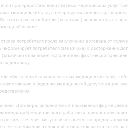
ае если при предоставлении платных медицинских услуг тр
ных медицинских услуг, не предусмотренных договором, 
. Без согласия потребителя (заказчика) исполнитель не в
озмездной основе.
ае отказа потребителя после заключения договора от получ
 информирует потребителя (заказчика) о расторжении дог
 (заказчик) оплачивает исполнителю фактически понесен
в по договору.
итель обязан при оказании платных медицинских услуг с
к оформлению и ведению медицинской документации, учет
редставления.
лючения Договора, исполнитель в письменной форме уведом
екомендаций) медицинского работника, предоставляющего
о режима лечения, могут снизить качество предоставляемо
ть ее завершения в срок или отрицательно сказаться на с