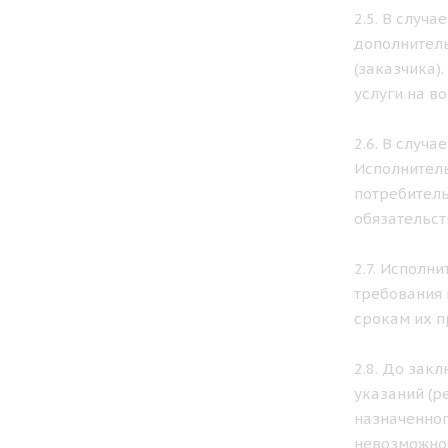
2.5. В случ
дополнитель
(заказчика)
услуги на в
2.6. В случ
Исполнитель
потребитель
обязательст
2.7. Исполн
требования 
срокам их п
2.8. До зак
указаний (р
назначенног
невозможнос