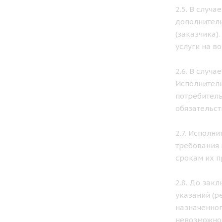
2.5. В случ
дополнитель
(заказчика)
услуги на в
2.6. В случ
Исполнитель
потребитель
обязательст
2.7. Исполн
требования 
срокам их п
2.8. До зак
указаний (р
назначенног
невозможнос