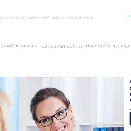
осы
Истории пациентов
Отзывы
Статьи
Контакты
Цены
Специалисты
Новости
Спецпредл
Самодиагностика
цинские услуги