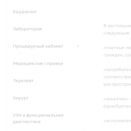
Кардиолог
В настоящих
Лаборатория
следующие 
Процедурный кабинет
«платные ме
граждан, ср
Медицинские справки
«потребител
соответстви
Терапевт
распростран
Хирург
«заказчик» 
(приобретаю
УЗИ и функциональная
«исполните
диагностика