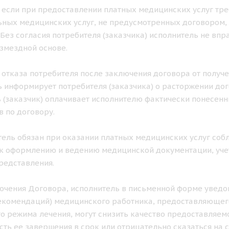
ае если при предоставлении платных медицинских услуг тр
ных медицинских услуг, не предусмотренных договором, 
. Без согласия потребителя (заказчика) исполнитель не в
озмездной основе.
ае отказа потребителя после заключения договора от получ
 информирует потребителя (заказчика) о расторжении дог
 (заказчик) оплачивает исполнителю фактически понесен
в по договору.
итель обязан при оказании платных медицинских услуг с
к оформлению и ведению медицинской документации, учет
редставления.
лючения Договора, исполнитель в письменной форме уведом
екомендаций) медицинского работника, предоставляющего
о режима лечения, могут снизить качество предоставляемо
ть ее завершения в срок или отрицательно сказаться на с