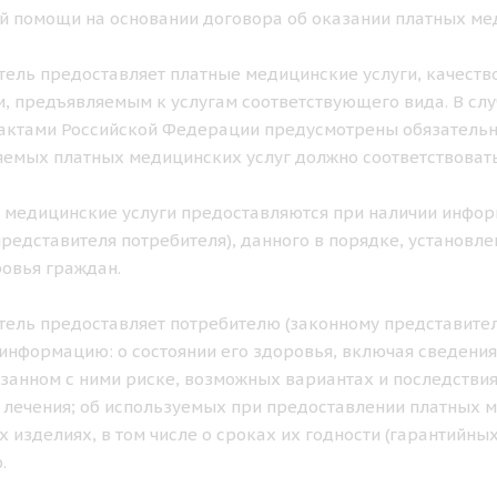
 помощи на основании договора об оказании платных мед
итель предоставляет платные медицинские услуги, качеств
, предъявляемым к услугам соответствующего вида. В с
ктами Российской Федерации предусмотрены обязательны
емых платных медицинских услуг должно соответствовать
е медицинские услуги предоставляются при наличии инфо
представителя потребителя), данного в порядке, установ
овья граждан.
итель предоставляет потребителю (законному представител
информацию: о состоянии его здоровья, включая сведения
язанном с ними риске, возможных вариантах и последств
 лечения; об используемых при предоставлении платных 
 изделиях, в том числе о сроках их годности (гарантийных
.