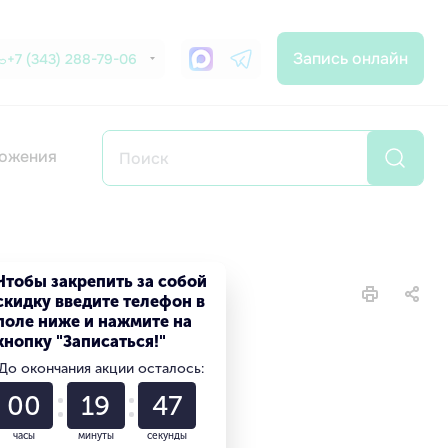
Запись онлайн
+7 (343) 288-79-06
ожения
Чтобы закрепить за собой
скидку введите телефон в
поле ниже и нажмите на
кнопку "Записаться!"
До окончания акции осталось:
00
19
46
часы
минуты
секунды