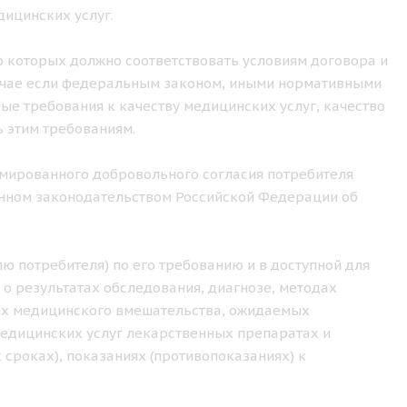
ицинских услуг.
о которых должно соответствовать условиям договора и
лучае если федеральным законом, иными нормативными
е требования к качеству медицинских услуг, качество
 этим требованиям.
рмированного добровольного согласия потребителя
ленном законодательством Российской Федерации об
ю потребителя) по его требованию и в доступной для
 о результатах обследования, диагнозе, методах
иях медицинского вмешательства, ожидаемых
медицинских услуг лекарственных препаратах и
 сроках), показаниях (противопоказаниях) к