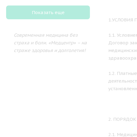
Показать еще
1.УСЛОВИЯ
Современная медицина без
1.1. Услови
страха и боли.
«Медцентр» – на
Договор зак
страже здоровья и долголетия!
медицински
здравоохра
1.2. Платны
деятельност
установленн
2. ПОРЯДО
2.1. Медици