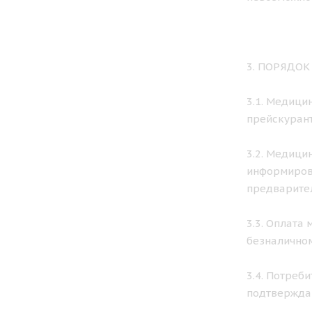
3. ПОРЯДО
3.1. Медици
прейскурант
3.2. Медици
информирова
предварител
3.3. Оплата
безналичном
3.4. Потреб
подтвержда