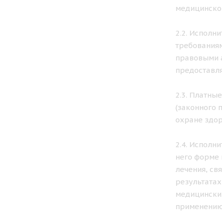
медицинской
2.2. Исполн
требованиям
правовыми а
предоставля
2.3. Платны
(законного 
охране здор
2.4. Исполн
него форме 
лечения, св
результатах
медицинских
применению