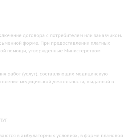
аключение договора с потребителем или заказчиком.
исьменной форме. При предоставлении платных
кой помощи, утвержденные Министерством
чня работ (услуг), составляющих медицинскую
твление медицинской деятельности, выданной в
ЛУГ
ваются в амбулаторных условиях, в форме плановой