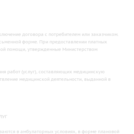
аключение договора с потребителем или заказчиком.
исьменной форме. При предоставлении платных
кой помощи, утвержденные Министерством
чня работ (услуг), составляющих медицинскую
твление медицинской деятельности, выданной в
ЛУГ
ваются в амбулаторных условиях, в форме плановой