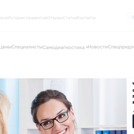
осы
Истории пациентов
Отзывы
Статьи
Контакты
Цены
Специалисты
Новости
Спецпредл
Самодиагностика
цинские услуги