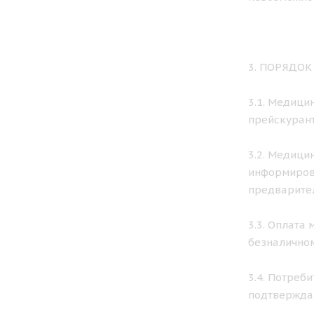
3. ПОРЯДО
3.1. Медици
прейскурант
3.2. Медици
информирова
предварител
3.3. Оплата
безналичном
3.4. Потреб
подтвержда