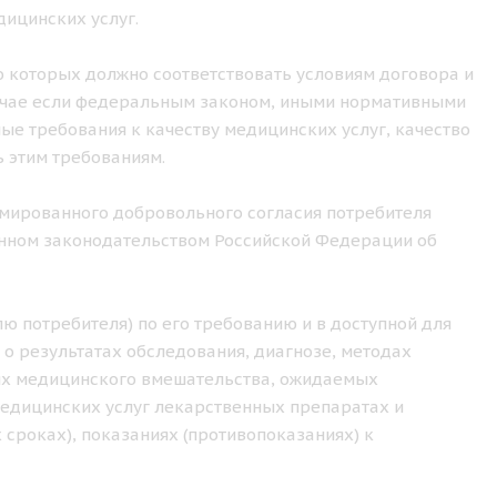
ицинских услуг.
о которых должно соответствовать условиям договора и
лучае если федеральным законом, иными нормативными
е требования к качеству медицинских услуг, качество
 этим требованиям.
рмированного добровольного согласия потребителя
ленном законодательством Российской Федерации об
ю потребителя) по его требованию и в доступной для
 о результатах обследования, диагнозе, методах
иях медицинского вмешательства, ожидаемых
медицинских услуг лекарственных препаратах и
 сроках), показаниях (противопоказаниях) к