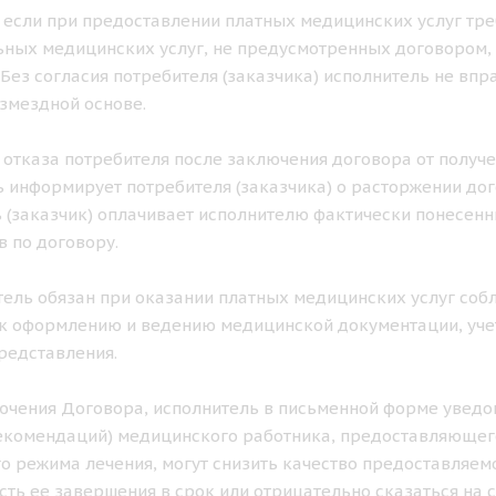
ае если при предоставлении платных медицинских услуг тр
ных медицинских услуг, не предусмотренных договором, 
. Без согласия потребителя (заказчика) исполнитель не в
озмездной основе.
ае отказа потребителя после заключения договора от получ
 информирует потребителя (заказчика) о расторжении дог
 (заказчик) оплачивает исполнителю фактически понесен
в по договору.
итель обязан при оказании платных медицинских услуг с
к оформлению и ведению медицинской документации, учет
редставления.
лючения Договора, исполнитель в письменной форме уведом
екомендаций) медицинского работника, предоставляющего
о режима лечения, могут снизить качество предоставляемо
ть ее завершения в срок или отрицательно сказаться на с