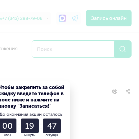
Запись онлайн
+7 (343) 288-79-06
ожения
Чтобы закрепить за собой
скидку введите телефон в
поле ниже и нажмите на
кнопку "Записаться!"
До окончания акции осталось:
00
19
45
часы
минуты
секунды