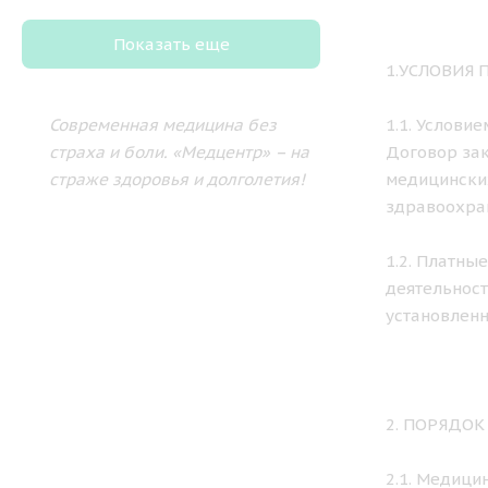
Показать еще
1.УСЛОВИЯ
Современная медицина без
1.1. Услови
страха и боли.
«Медцентр» – на
Договор зак
страже здоровья и долголетия!
медицински
здравоохра
1.2. Платны
деятельност
установленн
2. ПОРЯДО
2.1. Медици