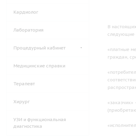
Кардиолог
В настоящих
Лаборатория
следующие 
Процедурный кабинет
«платные ме
граждан, ср
Медицинские справки
«потребител
соответстви
Терапевт
распростран
Хирург
«заказчик» 
(приобретаю
УЗИ и функциональная
«исполните
диагностика