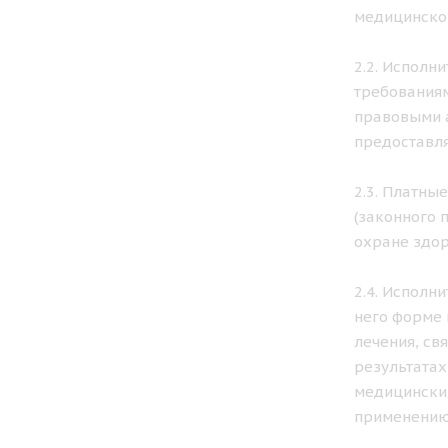
медицинской
2.2. Исполн
требованиям
правовыми а
предоставля
2.3. Платны
(законного 
охране здор
2.4. Исполн
него форме 
лечения, св
результатах
медицинских
применению