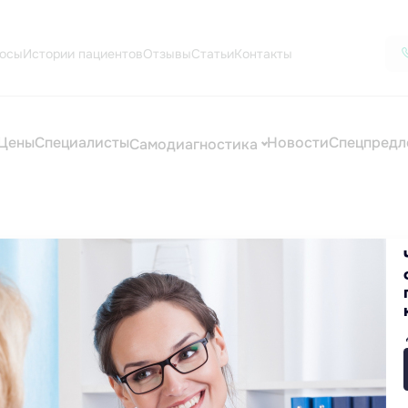
осы
Истории пациентов
Отзывы
Статьи
Контакты
Цены
Специалисты
Новости
Спецпредл
Самодиагностика
цинские услуги