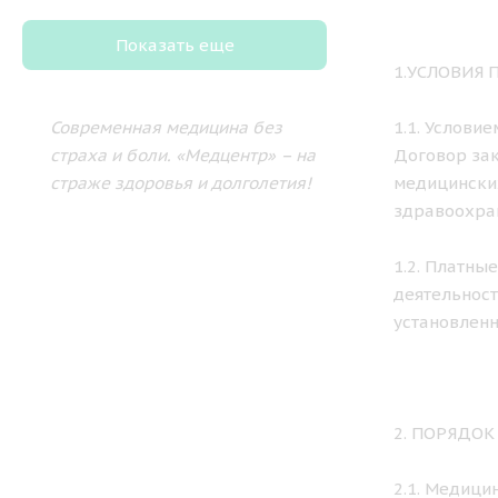
Показать еще
1.УСЛОВИЯ
Современная медицина без
1.1. Услови
страха и боли.
«Медцентр» – на
Договор зак
страже здоровья и долголетия!
медицински
здравоохра
1.2. Платны
деятельност
установленн
2. ПОРЯДО
2.1. Медици