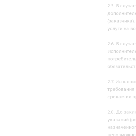
2.5. В случ
дополнитель
(заказчика)
услуги на в
2.6. В случ
Исполнитель
потребитель
обязательст
2.7. Исполн
требования 
срокам их п
2.8. До зак
указаний (р
назначенног
невозможнос