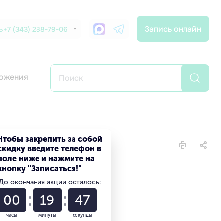
Запись онлайн
+7 (343) 288-79-06
ожения
Чтобы закрепить за собой
скидку введите телефон в
поле ниже и нажмите на
кнопку "Записаться!"
До окончания акции осталось:
00
19
46
часы
минуты
секунды