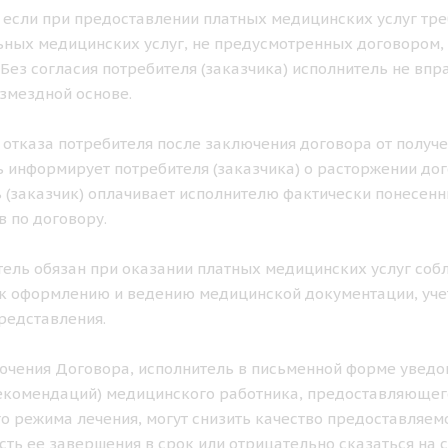
ае если при предоставлении платных медицинских услуг тр
ных медицинских услуг, не предусмотренных договором, 
. Без согласия потребителя (заказчика) исполнитель не в
озмездной основе.
ае отказа потребителя после заключения договора от получ
 информирует потребителя (заказчика) о расторжении дог
 (заказчик) оплачивает исполнителю фактически понесен
в по договору.
итель обязан при оказании платных медицинских услуг с
к оформлению и ведению медицинской документации, учет
редставления.
лючения Договора, исполнитель в письменной форме уведом
екомендаций) медицинского работника, предоставляющего
о режима лечения, могут снизить качество предоставляемо
ть ее завершения в срок или отрицательно сказаться на с