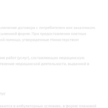
аключение договора с потребителем или заказчиком.
исьменной форме. При предоставлении платных
кой помощи, утвержденные Министерством
чня работ (услуг), составляющих медицинскую
твление медицинской деятельности, выданной в
ЛУГ
ваются в амбулаторных условиях, в форме плановой