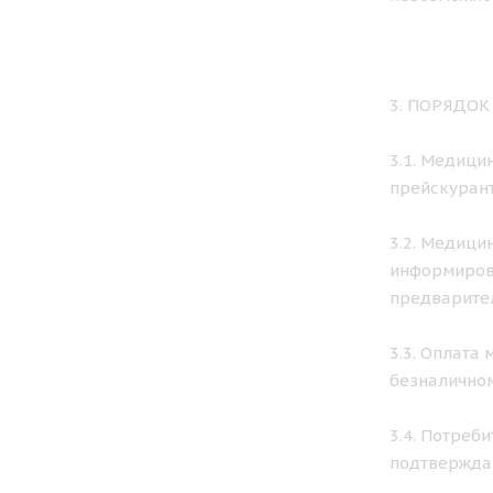
3. ПОРЯДО
3.1. Медици
прейскурант
3.2. Медици
информирова
предварител
3.3. Оплата
безналичном
3.4. Потреб
подтвержда