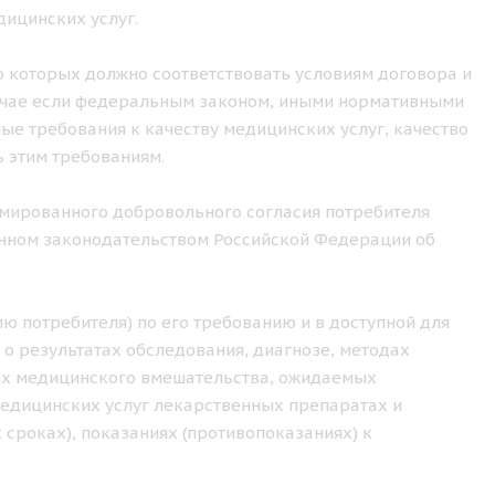
ицинских услуг.
о которых должно соответствовать условиям договора и
лучае если федеральным законом, иными нормативными
е требования к качеству медицинских услуг, качество
 этим требованиям.
рмированного добровольного согласия потребителя
ленном законодательством Российской Федерации об
ю потребителя) по его требованию и в доступной для
 о результатах обследования, диагнозе, методах
иях медицинского вмешательства, ожидаемых
медицинских услуг лекарственных препаратах и
 сроках), показаниях (противопоказаниях) к