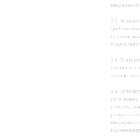
медицинской
2.2. Исполн
требованиям
правовыми а
предоставля
2.3. Платны
(законного 
охране здор
2.4. Исполн
него форме 
лечения, св
результатах
медицинских
применению