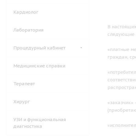
Кардиолог
В настоящих
Лаборатория
следующие 
Процедурный кабинет
«платные ме
граждан, ср
Медицинские справки
«потребител
соответстви
Терапевт
распростран
Хирург
«заказчик» 
(приобретаю
УЗИ и функциональная
«исполните
диагностика