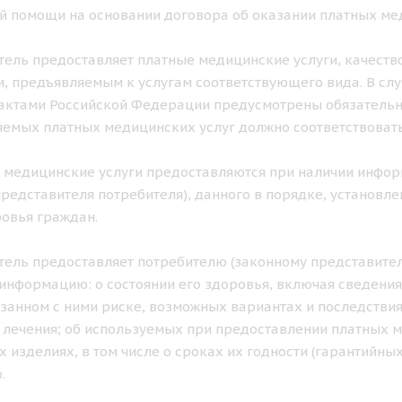
 помощи на основании договора об оказании платных мед
итель предоставляет платные медицинские услуги, качеств
, предъявляемым к услугам соответствующего вида. В с
ктами Российской Федерации предусмотрены обязательны
емых платных медицинских услуг должно соответствовать
е медицинские услуги предоставляются при наличии инфо
представителя потребителя), данного в порядке, установ
овья граждан.
итель предоставляет потребителю (законному представител
информацию: о состоянии его здоровья, включая сведения
язанном с ними риске, возможных вариантах и последств
 лечения; об используемых при предоставлении платных 
 изделиях, в том числе о сроках их годности (гарантийных
.