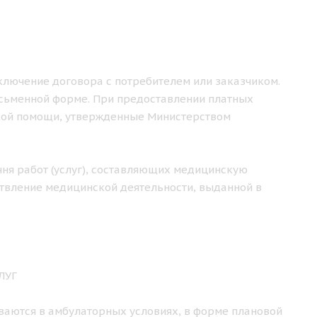
аключение договора с потребителем или заказчиком.
исьменной форме. При предоставлении платных
кой помощи, утвержденные Министерством
чня работ (услуг), составляющих медицинскую
твление медицинской деятельности, выданной в
ЛУГ
ваются в амбулаторных условиях, в форме плановой