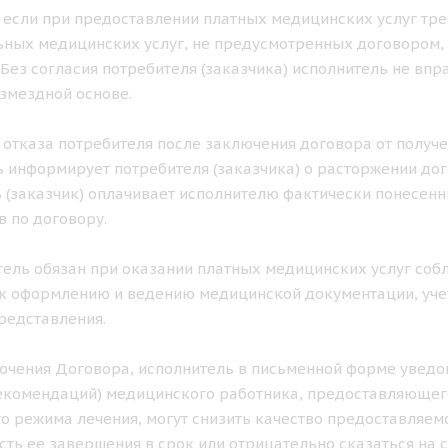
ае если при предоставлении платных медицинских услуг тр
ных медицинских услуг, не предусмотренных договором, 
. Без согласия потребителя (заказчика) исполнитель не в
озмездной основе.
ае отказа потребителя после заключения договора от получ
 информирует потребителя (заказчика) о расторжении дог
 (заказчик) оплачивает исполнителю фактически понесен
в по договору.
итель обязан при оказании платных медицинских услуг с
к оформлению и ведению медицинской документации, учет
редставления.
лючения Договора, исполнитель в письменной форме уведом
екомендаций) медицинского работника, предоставляющего
о режима лечения, могут снизить качество предоставляемо
ть ее завершения в срок или отрицательно сказаться на с