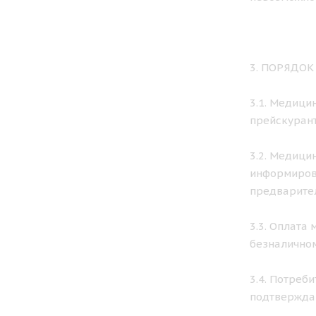
3. ПОРЯДО
3.1. Медици
прейскурант
3.2. Медици
информирова
предварител
3.3. Оплата
безналичном
3.4. Потреб
подтвержда