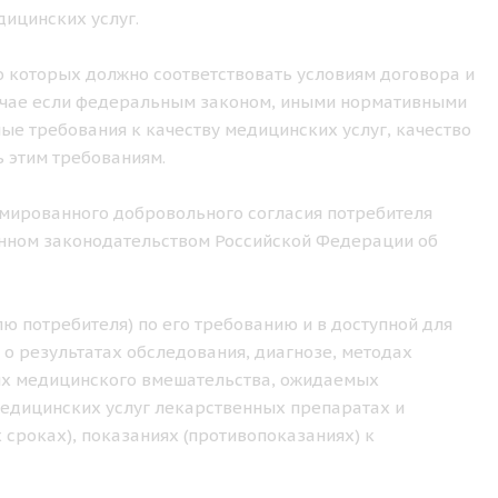
ицинских услуг.
о которых должно соответствовать условиям договора и
лучае если федеральным законом, иными нормативными
е требования к качеству медицинских услуг, качество
 этим требованиям.
рмированного добровольного согласия потребителя
ленном законодательством Российской Федерации об
ю потребителя) по его требованию и в доступной для
 о результатах обследования, диагнозе, методах
иях медицинского вмешательства, ожидаемых
медицинских услуг лекарственных препаратах и
 сроках), показаниях (противопоказаниях) к