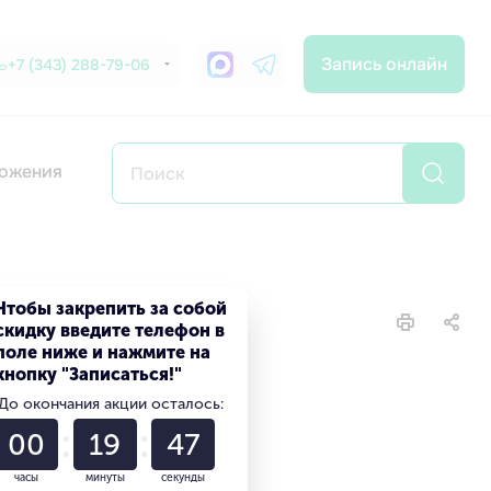
Запись онлайн
+7 (343) 288-79-06
ожения
Чтобы закрепить за собой
скидку введите телефон в
поле ниже и нажмите на
кнопку "Записаться!"
До окончания акции осталось:
00
19
45
часы
минуты
секунды