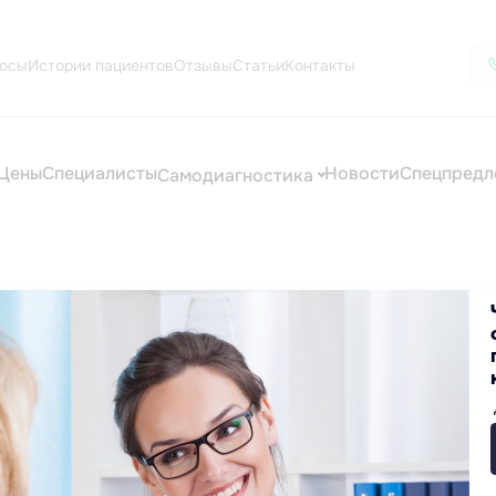
осы
Истории пациентов
Отзывы
Статьи
Контакты
Цены
Специалисты
Новости
Спецпредл
Самодиагностика
цинские услуги