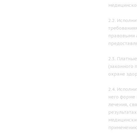
медицинской
2.2. Исполн
требованиям
правовыми а
предоставля
2.3. Платны
(законного 
охране здор
2.4. Исполн
него форме 
лечения, св
результатах
медицинских
применению