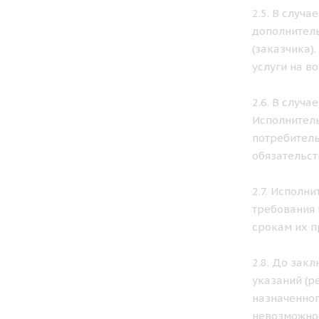
2.5. В случ
дополнитель
(заказчика)
услуги на в
2.6. В случ
Исполнитель
потребитель
обязательст
2.7. Исполн
требования 
срокам их п
2.8. До зак
указаний (р
назначенног
невозможнос