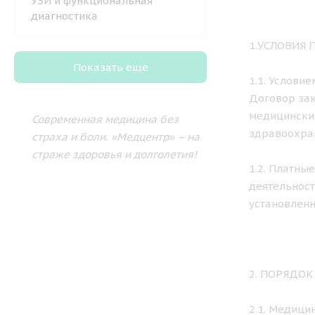
УЗИ и функциональная
диагностика
1.УСЛОВИЯ
Показать еще
1.1. Услови
Договор зак
медицински
Современная медицина без
здравоохра
страха и боли.
«Медцентр» – на
страже здоровья и долголетия!
1.2. Платны
деятельност
установленн
2. ПОРЯДО
2.1. Медици