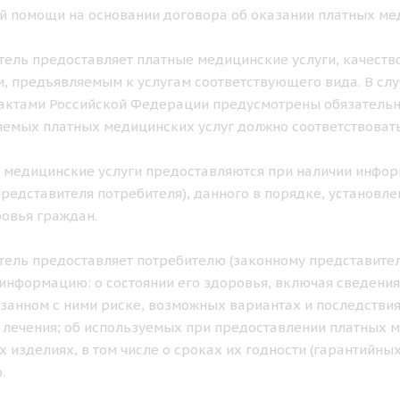
 помощи на основании договора об оказании платных мед
итель предоставляет платные медицинские услуги, качеств
, предъявляемым к услугам соответствующего вида. В с
ктами Российской Федерации предусмотрены обязательны
емых платных медицинских услуг должно соответствовать
е медицинские услуги предоставляются при наличии инфо
представителя потребителя), данного в порядке, установ
овья граждан.
итель предоставляет потребителю (законному представител
информацию: о состоянии его здоровья, включая сведения
язанном с ними риске, возможных вариантах и последств
 лечения; об используемых при предоставлении платных 
 изделиях, в том числе о сроках их годности (гарантийных
.