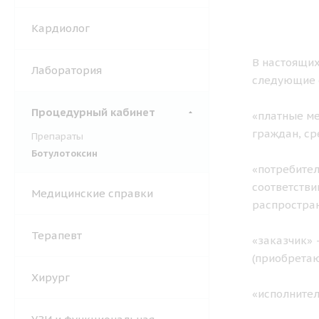
Кардиолог
В настоящих
Лаборатория
следующие 
Процедурный кабинет
«платные ме
граждан, ср
Препараты
Ботулотоксин
«потребител
соответстви
Медицинские справки
распростран
Терапевт
«заказчик» 
(приобретаю
Хирург
«исполните