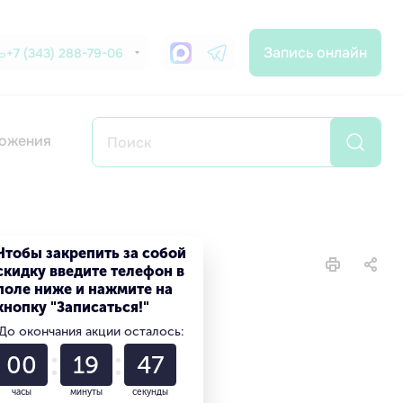
Запись онлайн
+7 (343) 288-79-06
ожения
Чтобы закрепить за собой
скидку введите телефон в
поле ниже и нажмите на
кнопку "Записаться!"
До окончания акции осталось:
00
19
45
часы
минуты
секунды