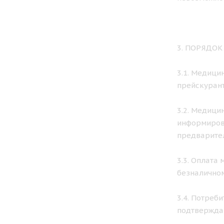
3. ПОРЯДО
3.1. Медици
прейскурант
3.2. Медици
информирова
предварител
3.3. Оплата
безналичном
3.4. Потреб
подтвержда