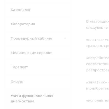
Кардиолог
В настоящих
Лаборатория
следующие 
Процедурный кабинет
«платные ме
граждан, ср
Медицинские справки
«потребител
соответстви
Терапевт
распростран
Хирург
«заказчик» 
(приобретаю
УЗИ и функциональная
«исполните
диагностика