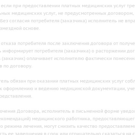
ае если при предоставлении платных медицинских услуг тр
ных медицинских услуг, не предусмотренных договором, 
. Без согласия потребителя (заказчика) исполнитель не в
озмездной основе.
ае отказа потребителя после заключения договора от получ
 информирует потребителя (заказчика) о расторжении дог
 (заказчик) оплачивает исполнителю фактически понесен
в по договору.
итель обязан при оказании платных медицинских услуг с
к оформлению и ведению медицинской документации, учет
редставления.
лючения Договора, исполнитель в письменной форме уведом
екомендаций) медицинского работника, предоставляющего
о режима лечения, могут снизить качество предоставляемо
ть ее завершения в срок или отрицательно сказаться на с