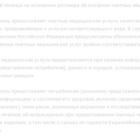
 помощи на основании договора об оказании платных мед
итель предоставляет платные медицинские услуги, качеств
, предъявляемым к услугам соответствующего вида. В с
ктами Российской Федерации предусмотрены обязательны
емых платных медицинских услуг должно соответствовать
е медицинские услуги предоставляются при наличии инфо
представителя потребителя), данного в порядке, установ
овья граждан.
итель предоставляет потребителю (законному представител
информацию: о состоянии его здоровья, включая сведения
язанном с ними риске, возможных вариантах и последств
 лечения; об используемых при предоставлении платных 
 изделиях, в том числе о сроках их годности (гарантийных
.