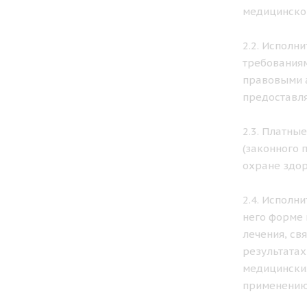
медицинской
2.2. Исполн
требованиям
правовыми а
предоставля
2.3. Платны
(законного 
охране здор
2.4. Исполн
него форме 
лечения, св
результатах
медицинских
применению