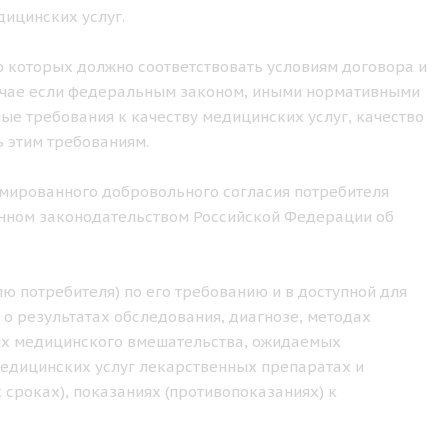
ицинских услуг.
о которых должно соответствовать условиям договора и
лучае если федеральным законом, иными нормативными
е требования к качеству медицинских услуг, качество
 этим требованиям.
рмированного добровольного согласия потребителя
ленном законодательством Российской Федерации об
ю потребителя) по его требованию и в доступной для
 о результатах обследования, диагнозе, методах
иях медицинского вмешательства, ожидаемых
медицинских услуг лекарственных препаратах и
 сроках), показаниях (противопоказаниях) к