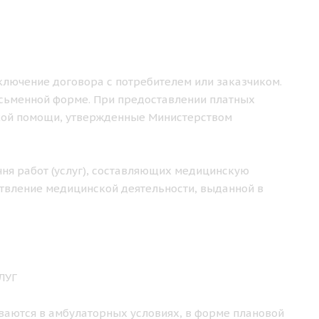
аключение договора с потребителем или заказчиком.
исьменной форме. При предоставлении платных
кой помощи, утвержденные Министерством
чня работ (услуг), составляющих медицинскую
твление медицинской деятельности, выданной в
ЛУГ
ваются в амбулаторных условиях, в форме плановой