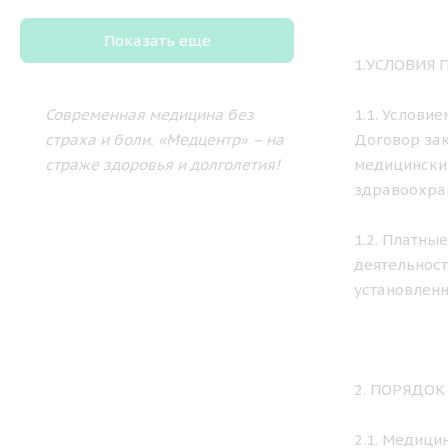
Показать еще
1.УСЛОВИЯ
Современная медицина без
1.1. Услови
страха и боли.
«Медцентр» – на
Договор зак
страже здоровья и долголетия!
медицински
здравоохра
1.2. Платны
деятельност
установленн
2. ПОРЯДО
2.1. Медици