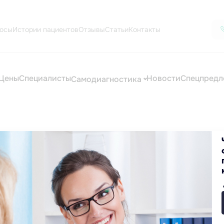
осы
Истории пациентов
Отзывы
Статьи
Контакты
Цены
Специалисты
Новости
Спецпредл
Самодиагностика
цинские услуги