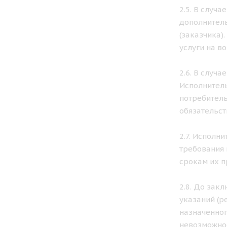
2.5. В случ
дополнитель
(заказчика)
услуги на в
2.6. В случ
Исполнитель
потребитель
обязательст
2.7. Исполн
требования 
срокам их п
2.8. До зак
указаний (р
назначенног
невозможнос