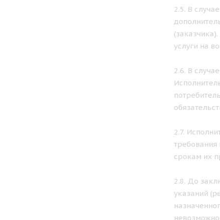
2.5. В случ
дополнитель
(заказчика)
услуги на в
2.6. В случ
Исполнитель
потребитель
обязательст
2.7. Исполн
требования 
срокам их п
2.8. До зак
указаний (р
назначенног
невозможнос