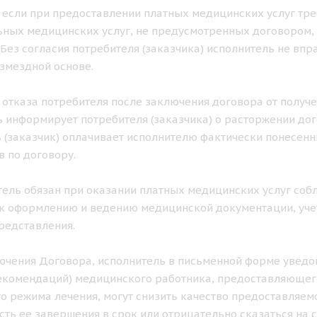
ае если при предоставлении платных медицинских услуг тр
ных медицинских услуг, не предусмотренных договором, 
. Без согласия потребителя (заказчика) исполнитель не в
озмездной основе.
ае отказа потребителя после заключения договора от получ
 информирует потребителя (заказчика) о расторжении дог
 (заказчик) оплачивает исполнителю фактически понесен
в по договору.
итель обязан при оказании платных медицинских услуг с
к оформлению и ведению медицинской документации, учет
редставления.
лючения Договора, исполнитель в письменной форме уведом
екомендаций) медицинского работника, предоставляющего
о режима лечения, могут снизить качество предоставляемо
ть ее завершения в срок или отрицательно сказаться на с