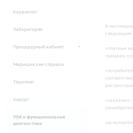
Кардиолог
В настоящих
Лаборатория
следующие 
Процедурный кабинет
«платные ме
граждан, ср
Медицинские справки
«потребител
соответстви
Терапевт
распростран
Хирург
«заказчик» 
(приобретаю
УЗИ и функциональная
«исполните
диагностика