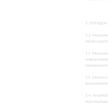
3. ПОРЯДО
3.1. Медици
прейскурант
3.2. Медици
информирова
предварител
3.3. Оплата
безналичном
3.4. Потреб
подтвержда