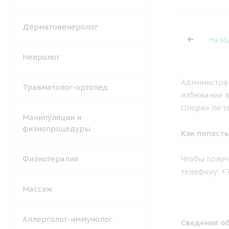
Дерматовенеролог
Наза
Невролог
Администрац
Травматолог-ортопед
избежание в
Опора» по т
Манипуляции и
физиопроцедуры
Как попасть
Физиотерапия
Чтобы получ
телефону: +
Массаж
Аллерголог-иммунолог
Сведения об