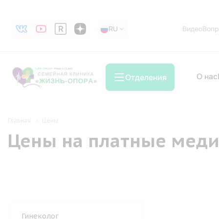
RU
RU
Видео
Вопр
О нас
Отделения
Главная
Цены
Цены на платные меди
Гинеколог