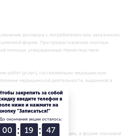
аключение договора с потребителем или заказчиком.
исьменной форме. При предоставлении платных
кой помощи, утвержденные Министерством
чня работ (услуг), составляющих медицинскую
твление медицинской деятельности, выданной в
Чтобы закрепить за собой
скидку введите телефон в
поле ниже и нажмите на
кнопку "Записаться!"
ЛУГ
До окончания акции осталось:
00
19
46
ваются в амбулаторных условиях, в форме плановой