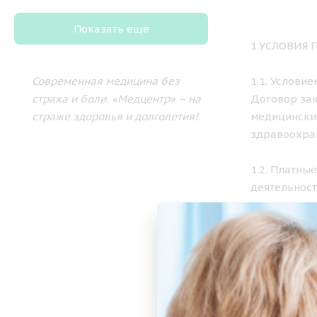
Показать еще
1.УСЛОВИЯ
Современная медицина без
1.1. Услови
страха и боли.
«Медцентр» – на
Договор зак
страже здоровья и долголетия!
медицински
здравоохра
1.2. Платны
деятельност
установленн
2. ПОРЯДО
2.1. Медици