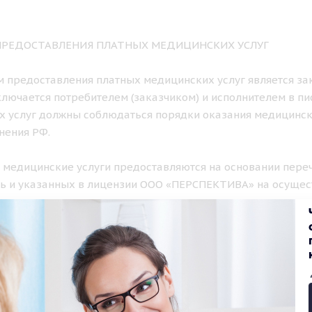
 ПРЕДОСТАВЛЕНИЯ ПЛАТНЫХ МЕДИЦИНСКИХ УСЛУГ
ем предоставления платных медицинских услуг является з
лючается потребителем (заказчиком) и исполнителем в п
х услуг должны соблюдаться порядки оказания медицинс
нения РФ.
е медицинские услуги предоставляются на основании пере
ь и указанных в лицензии ООО «ПЕРСПЕКТИВА» на осущес
ом порядке.
К И ФОРМА ПРЕДОСТАВЛЕНИЯ ПЛАТНЫХ МЕДИЦИНСКИХ УС
нские услуги, предусмотренные лицензией клиники, оказы