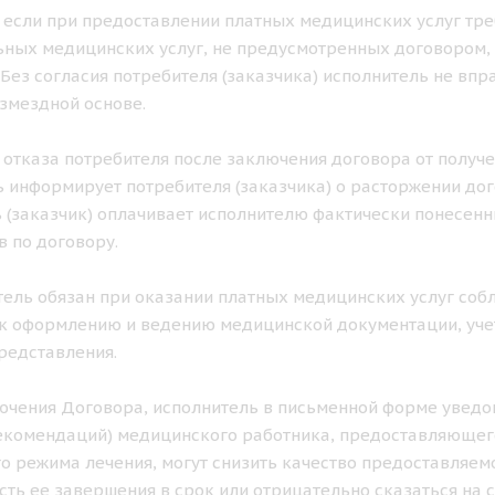
ае если при предоставлении платных медицинских услуг тр
ных медицинских услуг, не предусмотренных договором, 
. Без согласия потребителя (заказчика) исполнитель не в
озмездной основе.
ае отказа потребителя после заключения договора от получ
 информирует потребителя (заказчика) о расторжении дог
 (заказчик) оплачивает исполнителю фактически понесен
в по договору.
итель обязан при оказании платных медицинских услуг с
к оформлению и ведению медицинской документации, учет
редставления.
лючения Договора, исполнитель в письменной форме уведом
екомендаций) медицинского работника, предоставляющего
о режима лечения, могут снизить качество предоставляемо
ть ее завершения в срок или отрицательно сказаться на с