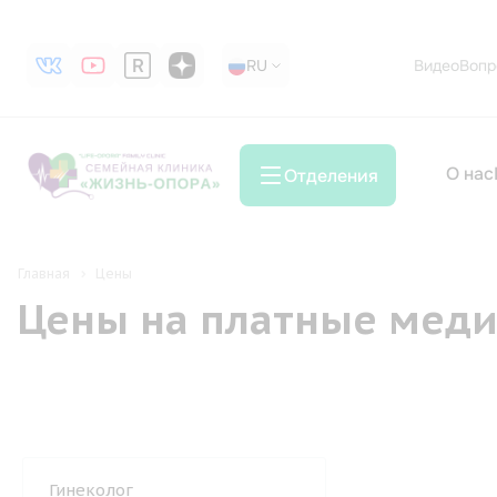
RU
RU
Видео
Вопр
О нас
Отделения
Главная
Цены
Цены на платные меди
Гинеколог