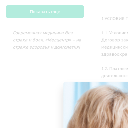
Показать еще
1.УСЛОВИЯ
Современная медицина без
1.1. Услови
страха и боли.
«Медцентр» – на
Договор зак
страже здоровья и долголетия!
медицински
здравоохра
1.2. Платны
деятельност
установленн
2. ПОРЯДО
2.1. Медици