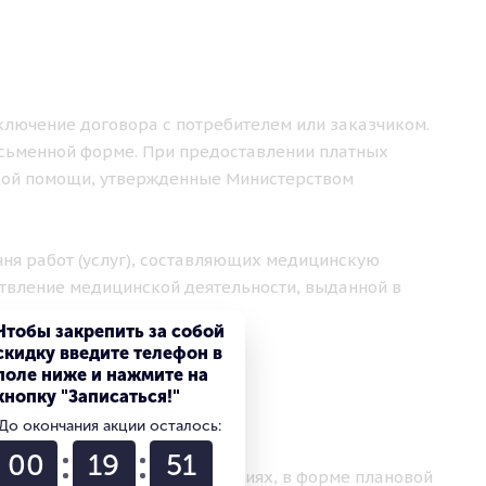
аключение договора с потребителем или заказчиком.
исьменной форме. При предоставлении платных
кой помощи, утвержденные Министерством
чня работ (услуг), составляющих медицинскую
твление медицинской деятельности, выданной в
Чтобы закрепить за собой
скидку введите телефон в
поле ниже и нажмите на
кнопку "Записаться!"
ЛУГ
До окончания акции осталось:
00
19
50
ваются в амбулаторных условиях, в форме плановой