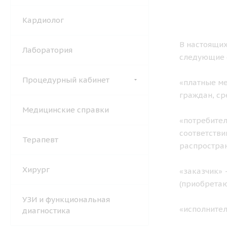
Кардиолог
В настоящих
Лаборатория
следующие 
Процедурный кабинет
«платные ме
граждан, ср
Медицинские справки
«потребител
соответстви
Терапевт
распростран
Хирург
«заказчик» 
(приобретаю
УЗИ и функциональная
«исполните
диагностика