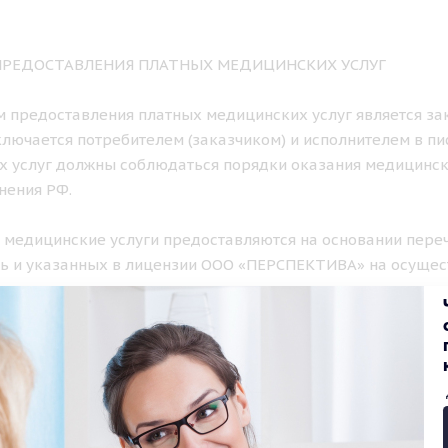
 ПРЕДОСТАВЛЕНИЯ ПЛАТНЫХ МЕДИЦИНСКИХ УСЛУГ
ем предоставления платных медицинских услуг является з
лючается потребителем (заказчиком) и исполнителем в п
х услуг должны соблюдаться порядки оказания медицинс
нения РФ.
е медицинские услуги предоставляются на основании пере
ь и указанных в лицензии ООО «ПЕРСПЕКТИВА» на осущес
ом порядке.
К И ФОРМА ПРЕДОСТАВЛЕНИЯ ПЛАТНЫХ МЕДИЦИНСКИХ УС
нские услуги, предусмотренные лицензией клиники, оказы