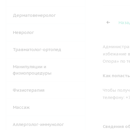
Дерматовенеролог
Наза
Невролог
Администрац
Травматолог-ортопед
избежание в
Опора» по т
Манипуляции и
физиопроцедуры
Как попасть
Физиотерапия
Чтобы получ
телефону: +
Массаж
Аллерголог-иммунолог
Сведения об