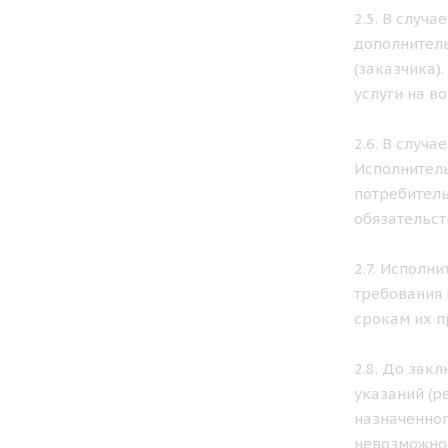
2.5. В случ
дополнитель
(заказчика)
услуги на в
2.6. В случ
Исполнитель
потребитель
обязательст
2.7. Исполн
требования 
срокам их п
2.8. До зак
указаний (р
назначенног
невозможнос