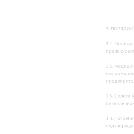
3. ПОРЯДО
3.1. Медици
прейскурант
3.2. Медици
информирова
предварител
3.3. Оплата
безналичном
3.4. Потреб
подтвержда