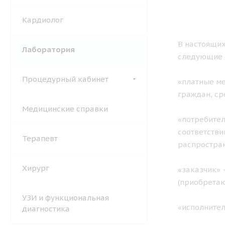
Кардиолог
В настоящих
Лаборатория
следующие 
Процедурный кабинет
«платные ме
граждан, ср
Медицинские справки
«потребител
соответстви
Терапевт
распростран
Хирург
«заказчик» 
(приобретаю
УЗИ и функциональная
«исполните
диагностика