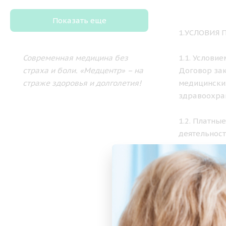
Показать еще
1.УСЛОВИЯ
Современная медицина без
1.1. Услови
страха и боли.
«Медцентр» – на
Договор зак
страже здоровья и долголетия!
медицински
здравоохра
1.2. Платны
деятельност
установленн
2. ПОРЯДО
2.1. Медици