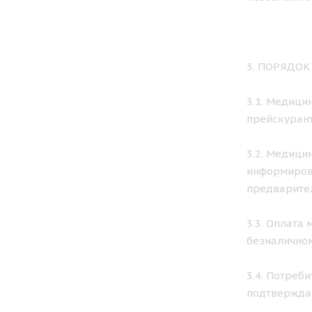
3. ПОРЯДО
3.1. Медици
прейскурант
3.2. Медици
информирова
предварител
3.3. Оплата
безналичном
3.4. Потреб
подтвержда