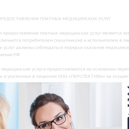
 ПРЕДОСТАВЛЕНИЯ ПЛАТНЫХ МЕДИЦИНСКИХ УСЛУГ
ем предоставления платных медицинских услуг является з
лючается потребителем (заказчиком) и исполнителем в п
х услуг должны соблюдаться порядки оказания медицинс
нения РФ.
е медицинские услуги предоставляются на основании пере
ь и указанных в лицензии ООО «ПЕРСПЕКТИВА» на осущес
ом порядке.
К И ФОРМА ПРЕДОСТАВЛЕНИЯ ПЛАТНЫХ МЕДИЦИНСКИХ УС
нские услуги, предусмотренные лицензией клиники, оказы