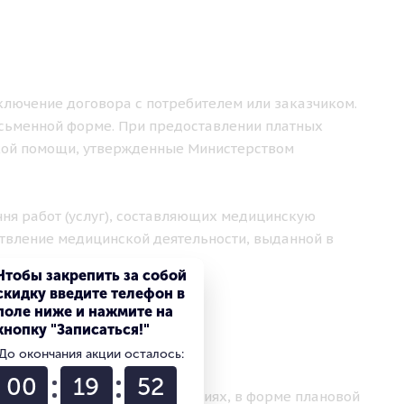
аключение договора с потребителем или заказчиком.
исьменной форме. При предоставлении платных
кой помощи, утвержденные Министерством
чня работ (услуг), составляющих медицинскую
твление медицинской деятельности, выданной в
Чтобы закрепить за собой
скидку введите телефон в
поле ниже и нажмите на
кнопку "Записаться!"
ЛУГ
До окончания акции осталось:
00
19
51
ваются в амбулаторных условиях, в форме плановой