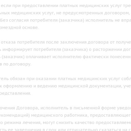
ае если при предоставлении платных медицинских услуг тр
ных медицинских услуг, не предусмотренных договором, 
. Без согласия потребителя (заказчика) исполнитель не в
озмездной основе.
ае отказа потребителя после заключения договора от получ
 информирует потребителя (заказчика) о расторжении дог
 (заказчик) оплачивает исполнителю фактически понесен
в по договору.
итель обязан при оказании платных медицинских услуг с
к оформлению и ведению медицинской документации, учет
редставления.
лючения Договора, исполнитель в письменной форме уведом
екомендаций) медицинского работника, предоставляющего
о режима лечения, могут снизить качество предоставляемо
ть ее завершения в срок или отрицательно сказаться на с