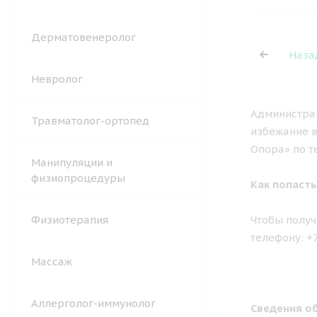
Дерматовенеролог
Наза
Невролог
Администрац
Травматолог-ортопед
избежание в
Опора» по т
Манипуляции и
физиопроцедуры
Как попасть
Физиотерапия
Чтобы получ
телефону: +
Массаж
Аллерголог-иммунолог
Сведения об