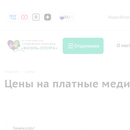
RU
RU
Видео
Вопр
О нас
Отделения
Главная
Цены
Цены на платные меди
Гинеколог