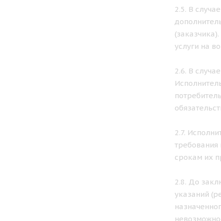
2.5. В случ
дополнитель
(заказчика)
услуги на в
2.6. В случ
Исполнитель
потребитель
обязательст
2.7. Исполн
требования 
срокам их п
2.8. До зак
указаний (р
назначенног
невозможнос