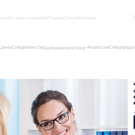
осы
Истории пациентов
Отзывы
Статьи
Контакты
Цены
Специалисты
Новости
Спецпредл
Самодиагностика
е найден