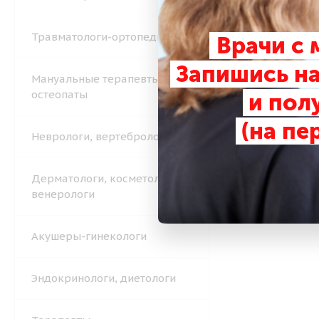
Травматологи-ортопеды
Врачи с
Запишись на
Мануальные терапевты,
остеопаты
и пол
(на пе
Неврологи, вертебрологи
Дерматологи, косметологи,
венерологи
Акушеры-гинекологи
Эндокринологи, диетологи