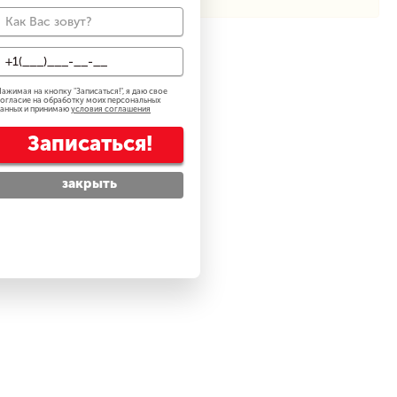
ажимая на кнопку "
Записаться!
", я даю свое
огласие на обработку моих персональных
анных и принимаю
условия соглашения
Записаться!
закрыть