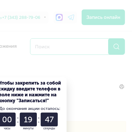
Запись онлайн
+7 (343) 288-79-06
ожения
Чтобы закрепить за собой
скидку введите телефон в
поле ниже и нажмите на
кнопку "Записаться!"
До окончания акции осталось:
00
19
46
часы
минуты
секунды