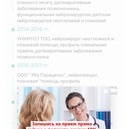
спинного мозга, дегенаративные
заболевания позвоночника,
функциональная нейрохирургия, детская
нейрохирургия неотложная и плановая
2014-2016 гг.
УНИИТО,1 ТОО, нейрохирург неотложной и
плановой помощи, профиль спинальная
травма, дегенеративные заболевания
позвоночника
2016-2017 гг.
ООО " МЦ Парацельс", нейрохирург,
плановая "помощь, профиль
дегенеративные заболевания позвоночника,
×
функциональная нейрохирургия (алгология)
2017-2018 гг.
Гкб4, Пермь, регионарный сосудистый
центр, НХО, нейрохирург, плановая и
неотложная помощь, профиль сосудистые