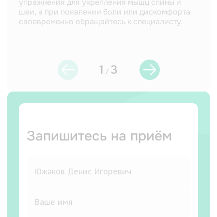
упражнения для укрепления мышц спины и
гип
шеи, а при появлении боли или дискомфорта
наг
своевременно обращайтесь к специалисту.
осо
обр
1
3
/
Запишитесь на приём