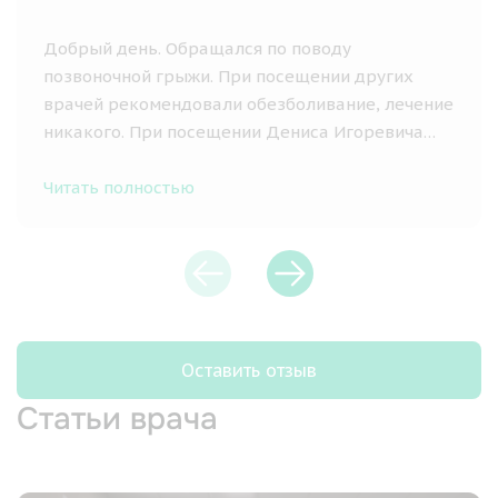
Добрый день. Обращался по поводу
позвоночной грыжи. При посещении других
врачей рекомендовали обезболивание, лечение
никакого. При посещении Дениса Игоревича
предложил сделать операцию, очень подробно
рассказал о методах проведения и возможных
Читать полностью
последствиях, что понравилось. После
проведения операции боли прошли. Получил
подробные инструкции по реабилитации и
лечебной гимнастики. Специалист хороший,
рекомендую всем.
Оставить отзыв
Статьи врача