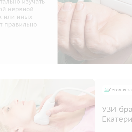
ронейромиография (ЭНМГ) представляет со
менный комплекс методов диагностики, с
ью которого определяется сократительная
ия мышц и состояние периферической не
мы
обнее
Сегодня за
УЗИ бр
Екатер