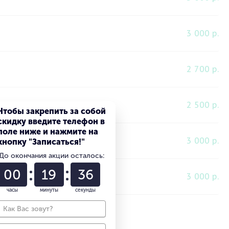
3 000 р.
2 700 р.
2 500 р.
Чтобы закрепить за собой
скидку введите телефон в
поле ниже и нажмите на
3 000 р.
кнопку "Записаться!"
До окончания акции осталось:
00
19
35
3 000 р.
часы
минуты
секунды