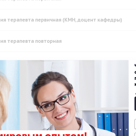
ия терапевта первичная (КМН, доцент кафедры)
ия терапевта повторная
ия терапевта повторная (КМН, доцент кафедры)
оцефальных сосудов
е исследование сосудов шеи (брахеоцефальная зона)