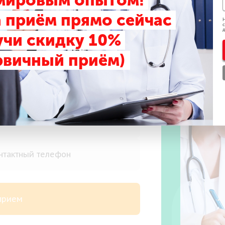
 мировым опытом!
 приём прямо сейчас
Н
с
д
учи скидку 10%
рвичный приём)
риём
 прием