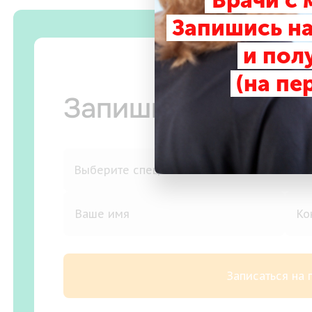
Врачи с
Запишись на
и пол
(на пе
Запишитесь на п
Записаться на