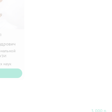
а
ндрович
ональной
 УЗИ
х наук
3 000 р.