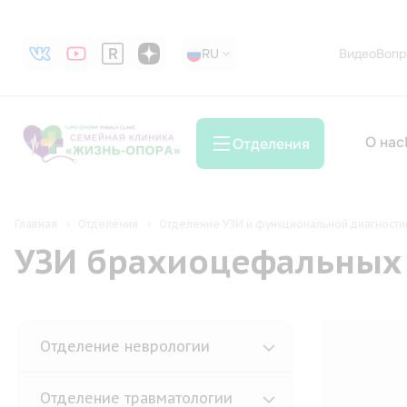
RU
RU
Видео
Вопр
О нас
Отделения
Главная
Отделения
Отделение УЗИ и функциональной диагности
УЗИ брахиоцефальных 
Отделение неврологии
Эле
Отделение травматологии