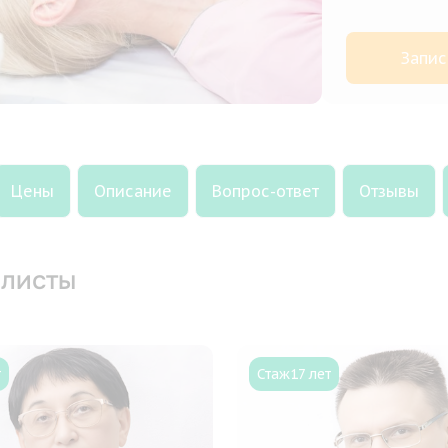
Запис
Цены
Описание
Вопрос-ответ
Отзывы
листы
т
Стаж
17 лет