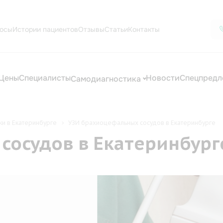
осы
Истории пациентов
Отзывы
Статьи
Контакты
Цены
Специалисты
Новости
Спецпредл
Самодиагностика
ки в Екатеринбурге
УЗИ брахиоцефальных сосудов в Екатеринбурге
сосудов в Екатеринбург
ктронейромиография