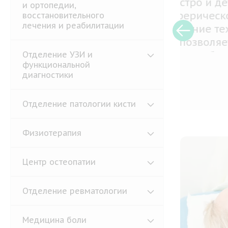
Элект
и ортопедии,
совре
восстановительного
лечения и реабилитации
помощ
функц
систе
Отделение УЗИ и
функциональной
диагностики
Подр
Отделение патологии кисти
Физиотерапия
Центр остеопатии
Отделение ревматологии
Медицина боли