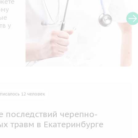
 своими
зу для
– залог
писалось 12 человек
е последствий черепно-
ых травм в Екатеринбурге