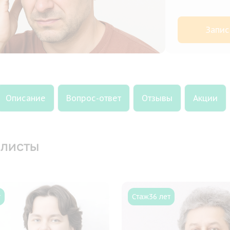
Запис
Описание
Вопрос-ответ
Отзывы
Акции
листы
т
Стаж
36 лет