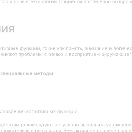
 так и новые технологии. Пациенты постепенно возвра
ния
итивные функции, такие как память, внимание и логич
зникают проблемы с речью и восприятием окружающего
 специальные методы:
ановления когнитивных функций.
ациентам рекомендуют регулярно выполнять упражнения
оложительные результаты. Чем активнее вовлечён паци