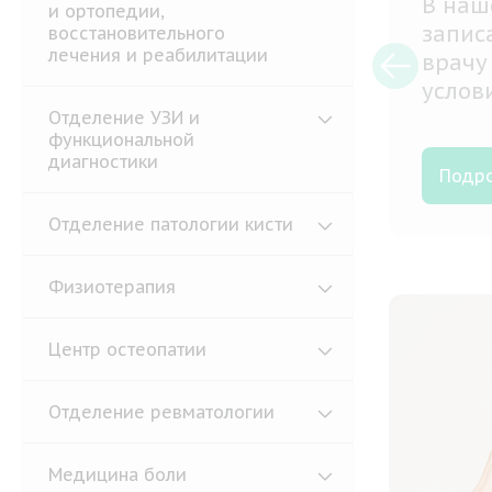
Патол
и ортопедии,
ослож
восстановительного
лечения и реабилитации
жизни
долго
Отделение УЗИ и
функциональной
диагностики
Подр
Отделение патологии кисти
Физиотерапия
Центр остеопатии
Отделение ревматологии
Медицина боли