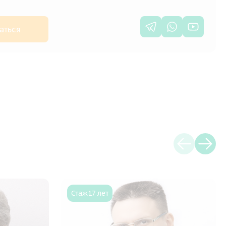
аться
Стаж
17 лет