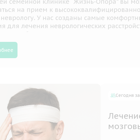
огии сердечно-сосудистой системы опасны
нениями, причем многие из них несут угро
. Своевременное обращение к кардиологу 
летия и здоровья вашего сердца и сосудов
обнее
Сегодня за
Лечени
мозгов