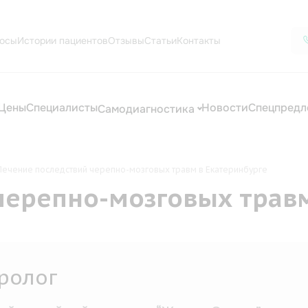
осы
Истории пациентов
Отзывы
Статьи
Контакты
Цены
Специалисты
Новости
Спецпредл
Самодиагностика
Лечение последствий черепно-мозговых травм в Екатеринбурге
черепно-мозговых травм
диолог