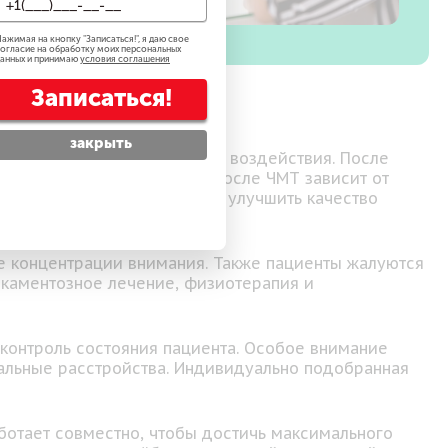
ажимая на кнопку "
Записаться!
", я даю свое
огласие на обработку моих персональных
анных и принимаю
условия соглашения
Записаться!
закрыть
дара, падения или внешнего воздействия. После
функции. Восстановление после ЧМТ зависит от
вильное лечение позволяет улучшить качество
е концентрации внимания. Также пациенты жалуются
каментозное лечение, физиотерапия и
контроль состояния пациента. Особое внимание
альные расстройства. Индивидуально подобранная
ботает совместно, чтобы достичь максимального