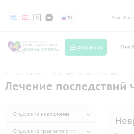
RU
RU
Видео
Вопр
О нас
Отделения
Главная
Отделения
Отделение неврологии в Екатеринбурге
Лечение последствий 
Отделение неврологии
Кар
Отделение травматологии