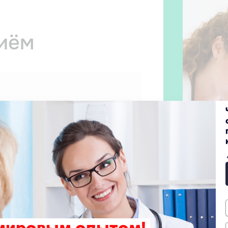
риём
 прием
ных